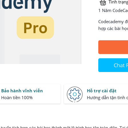
Tình trạng
1 Năm CodeCa
Codecademy đượ
hợp các bài học
Chat 
Bảo hành vĩnh viễn
Hỗ trợ cài đặt
Hoàn tiền 100%
Hướng dẫn tận tình 
yến tích hợp các bài học thành một lộ trình học tập toàn diện. Tại 