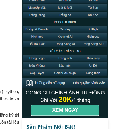
 ( Python,
 thực tế và
ăng ký tài
ồn tài liệu
Sản Phẩm Nổi Bật!