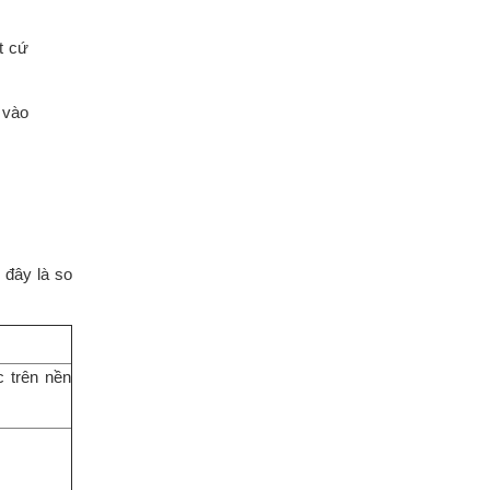
t cứ
 vào
đây là so
c trên nền