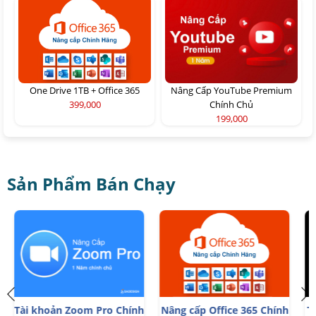
One Drive 1TB + Office 365
Nâng Cấp YouTube Premium
399,000
Chính Chủ
199,000
Sản Phẩm Bán Chạy
h
Tài khoản CapCut Pro bản
Trọn Bộ Autodesk All App