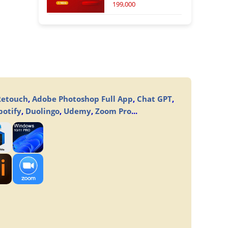
199,000
Retouch
,
Adobe Photoshop Full App
,
Chat GPT
,
potify
,
Duolingo
,
Udemy
,
Zoom Pro
...