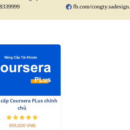
8339999
fb.com/congty.sadesign
Nâng cấp Google One chí
ấp Office 365 Chính Hãng
Giá Siêu Rẻ
399,000 VNĐ
259,000 VNĐ