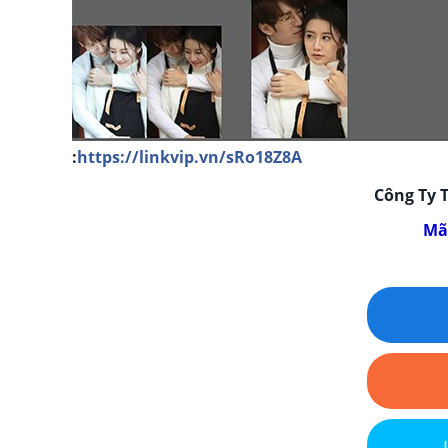
:
https://linkvip.vn/sRo18Z8A
Công Ty
Mã