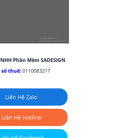
 TNHH Phần Mềm SADESIGN
 số thuế:
0110083217
Liên Hệ Zalo
Liên Hệ Hotline
Liên Hệ Facebook