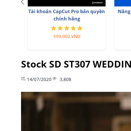
Nâng cấp tài khoản Quizizz
Nâng c
Super chính chủ
799,000 VNĐ
Stock SD ST307 WEDDI
14/07/2020
3,808