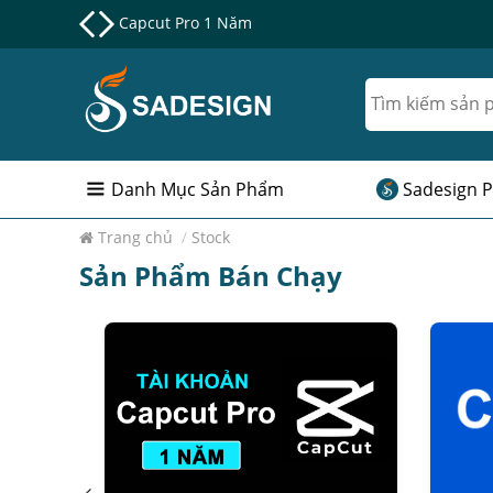
Nâng cấp Google One chính chủ Giá Siêu Rẻ
Danh Mục Sản Phẩm
Sadesign P
Trang chủ
/
Stock
Sản Phẩm Bán Chạy