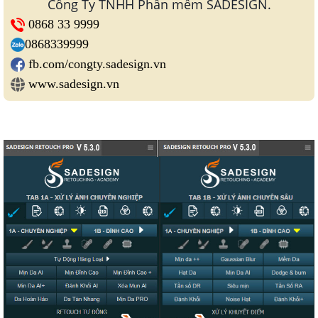
Công Ty TNHH Phần mềm SADESIGN.
0868 33 9999
0868339999
fb.com/congty.sadesign.vn
www.sadesign.vn