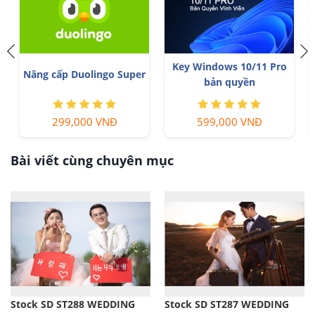
Key Windows 10/11 Pro
YouTube Premium Nâng
N
bản quyền
cấp TK Chính Chủ
Quiz
599,000 VNĐ
199,000 VNĐ
Bài viết cùng chuyên mục
Stock SD ST288 WEDDING
Stock SD ST287 WEDDING