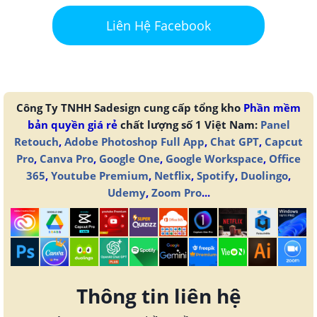
Liên Hệ Facebook
Công Ty TNHH Sadesign cung cấp tổng kho
Phần mềm
bản quyền giá rẻ
chất lượng số 1 Việt Nam:
Panel
Retouch
,
Adobe Photoshop Full App
,
Chat GPT
,
Capcut
Pro
,
Canva Pro
,
Google One
,
Google Workspace
,
Office
365
,
Youtube Premium
,
Netflix
,
Spotify
,
Duolingo
,
Udemy
,
Zoom Pro
...
Thông tin liên hệ