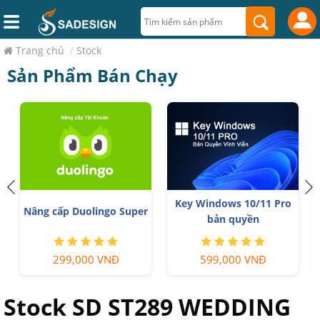
Trang chủ
/
Stock
Sản Phẩm Bán Chạy
Key Windows 10/11 Pro
YouTube Premium Nâng
N
bản quyền
cấp TK Chính Chủ
Quiz
599,000 VNĐ
199,000 VNĐ
Stock SD ST289 WEDDING