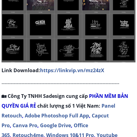
Link Download:
https://linkvip.vn/mz24zX
-----------------------------------------------------------------------------
🏡 Công Ty TNHH Sadesign cung cấp
P
HẦN MỀM BẢN
QUYỀN
GIÁ RẺ
chất lượng số 1 Việt Nam:
Panel
Retouch
,
Adobe Photoshop Full App
,
Capcut
Pro
,
Canva Pro
,
Google Drive
,
Office
365
,
Retouch4me
,
Windows 10&11 Pro
,
Youtube