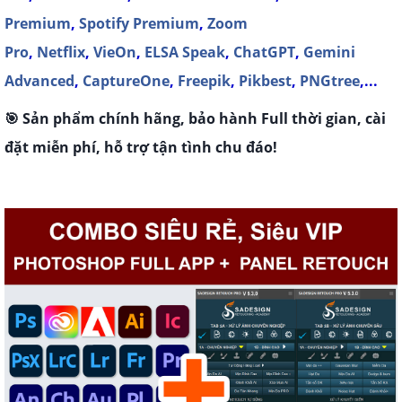
Premium
,
Spotify Premium
,
Zoom
Pro
,
Netflix
,
VieOn
,
ELSA Speak
,
ChatGPT
,
Gemini
Advanced
,
CaptureOne
,
Freepik
,
Pikbest
,
PNGtree
,...
🎯 Sản phẩm chính hãng, bảo hành Full thời gian, cài
đặt miễn phí, hỗ trợ tận tình chu đáo!