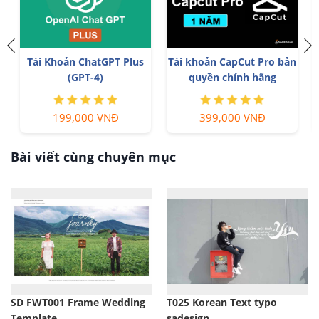
n
Nâng cấp tài khoản
Nâng cấp Duolingo Super
Gemini Advanced
99,000 VNĐ
299,000 VNĐ
Bài viết cùng chuyên mục
SD FWT001 Frame Wedding
T025 Korean Text typo
Template
sadesign