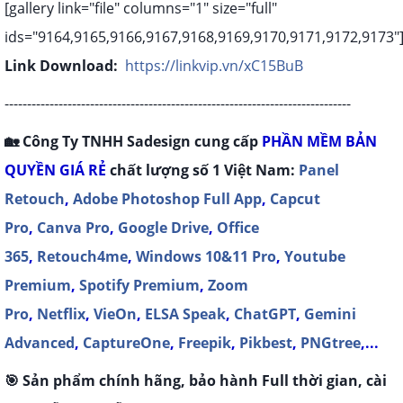
[gallery link="file" columns="1" size="full"
ids="9164,9165,9166,9167,9168,9169,9170,9171,9172,9173"
Link Download:
https://linkvip.vn/xC15BuB
-----------------------------------------------------------------------------
🏡 Công Ty TNHH Sadesign cung cấp
P
HẦN MỀM BẢN
QUYỀN
GIÁ RẺ
chất lượng số 1 Việt Nam:
Panel
Retouch
,
Adobe Photoshop Full App
,
Capcut
Pro
,
Canva Pro
,
Google Drive
,
Office
365
,
Retouch4me
,
Windows 10&11 Pro
,
Youtube
Premium
,
Spotify Premium
,
Zoom
Pro
,
Netflix
,
VieOn
,
ELSA Speak
,
ChatGPT
,
Gemini
Advanced
,
CaptureOne
,
Freepik
,
Pikbest
,
PNGtree
,...
🎯 Sản phẩm chính hãng, bảo hành Full thời gian, cài