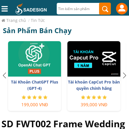
Trang chủ
/
Tin Tức
Sản Phẩm Bán Chạy
n
Nâng cấp tài khoản
Nâng cấp Duolingo Super
Gemini Advanced
99,000 VNĐ
299,000 VNĐ
SD FWT002 Frame Wedding