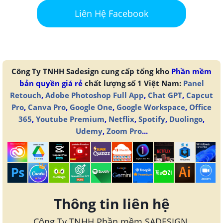
Liên Hệ Facebook
Công Ty TNHH Sadesign cung cấp tổng kho
Phần mềm
bản quyền giá rẻ
chất lượng số 1 Việt Nam:
Panel
Retouch
,
Adobe Photoshop Full App
,
Chat GPT
,
Capcut
Pro
,
Canva Pro
,
Google One
,
Google Workspace
,
Office
365
,
Youtube Premium
,
Netflix
,
Spotify
,
Duolingo
,
Udemy
,
Zoom Pro
...
Thông tin liên hệ
Công Ty TNHH Phần mềm SADESIGN.