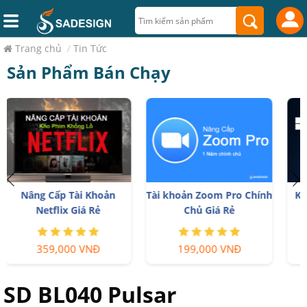
Trang chủ
/
Tin Tức
Sản Phẩm Bán Chạy
h
Key Windows 10/11 Pro
Nâng cấp Office 365 Chính
bản quyền
Hãng
599,000 VNĐ
399,000 VNĐ
SD BL040 Pulsar