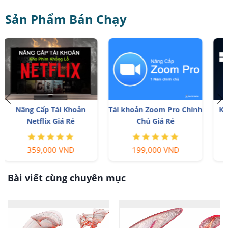
Sản Phẩm Bán Chạy
h
Key Windows 10/11 Pro
Nâng cấp Office 365 Chính
bản quyền
Hãng
599,000 VNĐ
399,000 VNĐ
Bài viết cùng chuyên mục