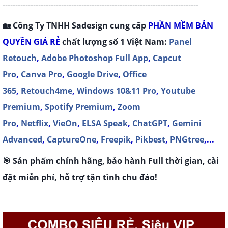
-----------------------------------------------------------------------------
🏡 Công Ty TNHH Sadesign cung cấp
P
HẦN MỀM BẢN
QUYỀN
GIÁ RẺ
chất lượng số 1 Việt Nam:
Panel
Retouch
,
Adobe Photoshop Full App
,
Capcut
Pro
,
Canva Pro
,
Google Drive
,
Office
365
,
Retouch4me
,
Windows 10&11 Pro
,
Youtube
Premium
,
Spotify Premium
,
Zoom
Pro
,
Netflix
,
VieOn
,
ELSA Speak
,
ChatGPT
,
Gemini
Advanced
,
CaptureOne
,
Freepik
,
Pikbest
,
PNGtree
,...
🎯 Sản phẩm chính hãng, bảo hành Full thời gian, cài
đặt miễn phí, hỗ trợ tận tình chu đáo!