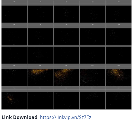
Link Download
:
https://linkvip.vn/Sz7Ez