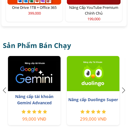
One Drive 1TB + Office 365
Nâng Cấp YouTube Premium
399,000
Chính Chủ
199,000
Sản Phẩm Bán Chạy
Tài Khoản ChatGPT Plus
Tài khoản Zoom Pro
ingo Super
(GPT-4)
Chủ Giá Rẻ
 VNĐ
199,000 VNĐ
199,000 VNĐ