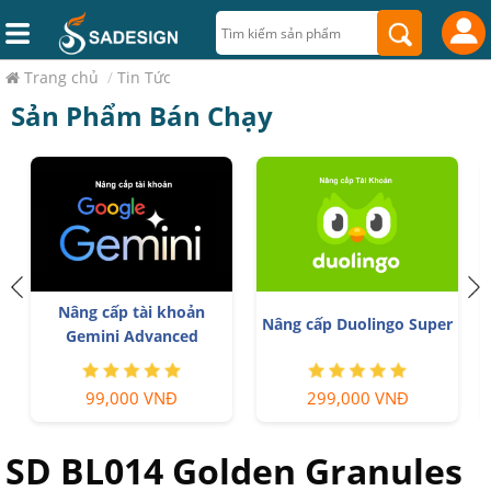
Trang chủ
/
Tin Tức
Sản Phẩm Bán Chạy
Tài Khoản ChatGPT Plus
Tài khoản Zoom Pro
ingo Super
(GPT-4)
Chủ Giá Rẻ
 VNĐ
199,000 VNĐ
199,000 VNĐ
SD BL014 Golden Granules