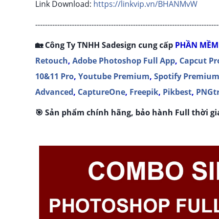
Link Download:
https://linkvip.vn/BHANMvW
---------------------------------------------------------------------------
🏡 Công Ty TNHH Sadesign cung cấp
P
HẦN MỀM
Retouch
,
Adobe Photoshop Full App
,
Capcut Pr
10&11 Pro
,
Youtube Premium
,
Spotify Premiu
Advanced
,
CaptureOne
,
Freepik
,
Pikbest
,
PNGt
🎯 Sản phẩm chính hãng, bảo hành Full thời gia