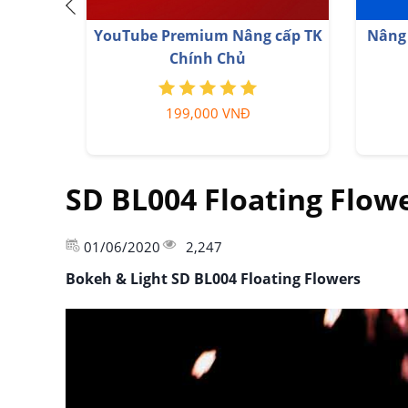
Nâng cấp tà
Adobe Photoshop Bản Quyền
ch
Full App Giá Rẻ
35
899,000 VNĐ
SD BL004 Floating Flow
01/06/2020
2,247
Bokeh & Light SD BL004 Floating Flowers