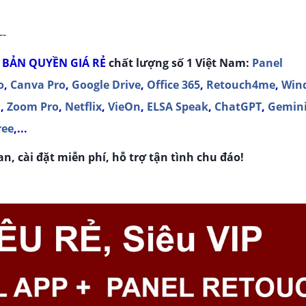
--
 BẢN QUYỀN
GIÁ RẺ
chất lượng số 1 Việt Nam:
Panel
o
,
Canva Pro
,
Google Drive
,
Office 365
,
Retouch4me
,
Win
m
,
Zoom Pro
,
Netflix
,
VieOn
,
ELSA Speak
,
ChatGPT
,
Gemin
ree
,...
n, cài đặt miễn phí, hỗ trợ tận tình chu đáo!