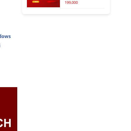
199,000
dows
i