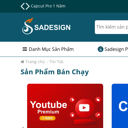
Nâng cấp Google One chính chủ Giá Siêu Rẻ
Danh Mục Sản Phẩm
Sadesign P
Trang chủ
/
Tin Tức
Sản Phẩm Bán Chạy