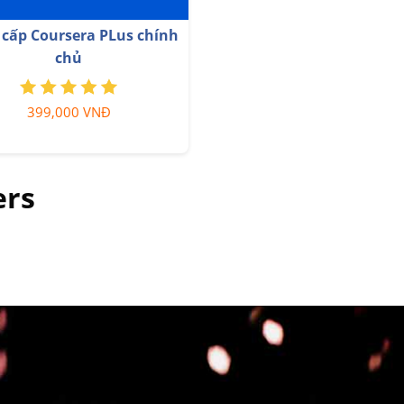
i khoản Capture One
Nâng cấp Duolingo Super
ính hãng
0,000 VNĐ
299,000 VNĐ
ers