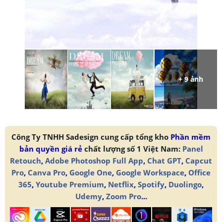
+ 9 ảnh
Công Ty TNHH Sadesign cung cấp tổng kho
Phần mềm
bản quyền giá rẻ
chất lượng số 1 Việt Nam:
Panel
Retouch
,
Adobe Photoshop Full App
,
Chat GPT
,
Capcut
Pro
,
Canva Pro
,
Google One
,
Google Workspace
,
Office
365
,
Youtube Premium
,
Netflix
,
Spotify
,
Duolingo
,
Udemy
,
Zoom Pro
...