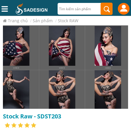
Trang chủ
/
Sản phẩm
/
Stock RAW
Stock Raw - SDST203