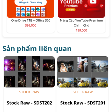
One Drive 1TB + Office 365
Nâng Cấp YouTube Premium
399,000
Chính Chủ
199,000
Sản phẩm liên quan
STOCK RAW
STOCK RAW
Stock Raw - SDST202
Stock Raw - SDST201