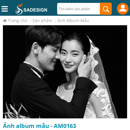
Trang chủ
/
Sản phẩm
/
Ảnh Album Mẫu
Ảnh album mẫu - AM0163