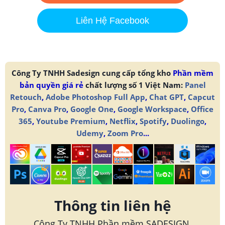
Liên Hệ Facebook
Công Ty TNHH Sadesign cung cấp tổng kho
Phần mềm
bản quyền giá rẻ
chất lượng số 1 Việt Nam:
Panel
Retouch
,
Adobe Photoshop Full App
,
Chat GPT
,
Capcut
Pro
,
Canva Pro
,
Google One
,
Google Workspace
,
Office
365
,
Youtube Premium
,
Netflix
,
Spotify
,
Duolingo
,
Udemy
,
Zoom Pro
...
Thông tin liên hệ
Công Ty TNHH Phần mềm SADESIGN.