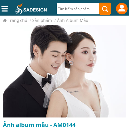
Trang chủ
/
Sản phẩm
/
Ảnh Album Mẫu
Ảnh album mẫu - AM0144