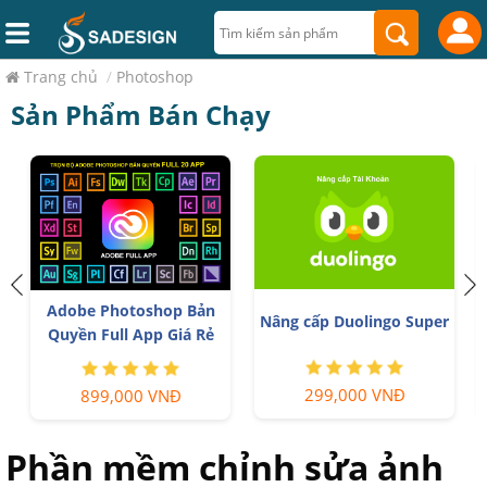
Trang chủ
/
Photoshop
Sản Phẩm Bán Chạy
á
T
Adobe Photoshop Bản
Nâng cấp Duolingo Super
Quyền Full App Giá Rẻ
299,000 VNĐ
899,000 VNĐ
Phần mềm chỉnh sửa ảnh