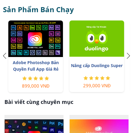
Sản Phẩm Bán Chạy
á
T
Adobe Photoshop Bản
Nâng cấp Duolingo Super
Quyền Full App Giá Rẻ
299,000 VNĐ
899,000 VNĐ
Bài viết cùng chuyên mục