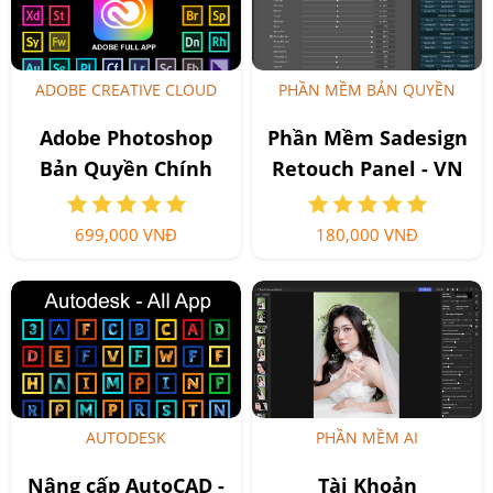
ADOBE CREATIVE CLOUD
PHẦN MỀM BẢN QUYỀN
Adobe Photoshop
Phần Mềm Sadesign
Bản Quyền Chính
Retouch Panel - VN
Hãng - Creative
Cloud Full App
699,000 VNĐ
180,000 VNĐ
AUTODESK
PHẦN MỀM AI
Nâng cấp AutoCAD -
Tài Khoản