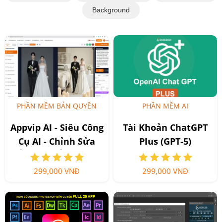
Background
PHẦN MỀM BẢN QUYỀN
PHẦN MỀM AI
Appvip AI - Siêu Công
Tài Khoản ChatGPT
Cụ AI - Chỉnh Sửa
Plus (GPT-5)
Ảnh, tạo Ảnh, tạo
Video, Chat AI thông
299,000 VNĐ
299,000 VNĐ
minh