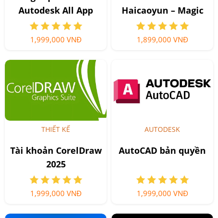
Autodesk All App
Haicaoyun – Magic
Mirror AI - Giải Pháp
Chỉnh Ảnh AI
1,999,000 VNĐ
1,899,000 VNĐ
Chuyên Nghiệp
THIẾT KẾ
AUTODESK
Tài khoản CorelDraw
AutoCAD bản quyền
2025
1,999,000 VNĐ
1,999,000 VNĐ