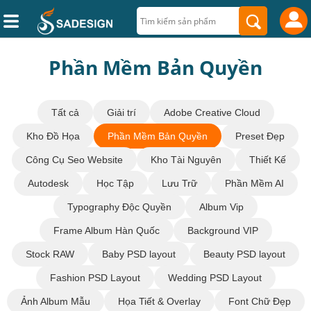
Phần Mềm Bản Quyền
Tất cả
Giải trí
Adobe Creative Cloud
Kho Đồ Họa
Phần Mềm Bản Quyền
Preset Đẹp
Công Cụ Seo Website
Kho Tài Nguyên
Thiết Kế
Autodesk
Học Tập
Lưu Trữ
Phần Mềm AI
Typography Độc Quyền
Album Vip
Frame Album Hàn Quốc
Background VIP
Stock RAW
Baby PSD layout
Beauty PSD layout
Fashion PSD Layout
Wedding PSD Layout
Ảnh Album Mẫu
Họa Tiết & Overlay
Font Chữ Đẹp