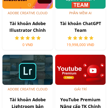
ADOBE CREATIVE CLOUD
PHẦN MỀM AI
Tài khoản Adobe
Tài khoản ChatGPT
Illustrator Chính
Team
Hãng Giá Siêu Rẻ
0 VNĐ
19,998,000 VNĐ
ADOBE CREATIVE CLOUD
GIẢI TRÍ
Tài khoản Adobe
YouTube Premium
Lightroom bản
Nâng cấp TK Chính