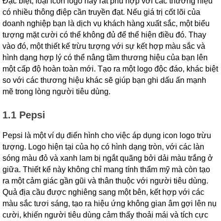
Đặc biệt, loại icon logo này rất phù hợp với các thương hiệu
có nhiều thông điệp cần truyền đạt. Nếu giá trị cốt lõi của
doanh nghiệp bạn là dịch vụ khách hàng xuất sắc, một biểu
tượng mặt cười có thể không đủ để thể hiện điều đó. Thay
vào đó, một thiết kế trừu tượng với sự kết hợp màu sắc và
hình dạng hợp lý có thể nâng tầm thương hiệu của bạn lên
một cấp độ hoàn toàn mới. Tạo ra một logo độc đáo, khác biệt
so với các thương hiệu khác sẽ giúp bạn ghi dấu ấn mạnh
mẽ trong lòng người tiêu dùng.
1.1 Pepsi
Pepsi là một ví dụ điển hình cho việc áp dụng icon logo trừu
tượng. Logo hiện tại của họ có hình dạng tròn, với các làn
sóng màu đỏ và xanh lam bị ngắt quãng bởi dải màu trắng ở
giữa. Thiết kế này không chỉ mang tính thẩm mỹ mà còn tạo
ra một cảm giác gần gũi và thân thuộc với người tiêu dùng.
Quả địa cầu được nghiêng sang một bên, kết hợp với các
màu sắc tươi sáng, tạo ra hiệu ứng không gian âm gợi lên nụ
cười, khiến người tiêu dùng cảm thấy thoải mái và tích cực