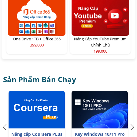
One Drive 1TB + Office 365
Nâng Cấp YouTube Premium
399,000
Chính Chủ
199,000
Sản Phẩm Bán Chạy
Nâng cấp Coursera PLus
Key Windows 10/11 Pro
T