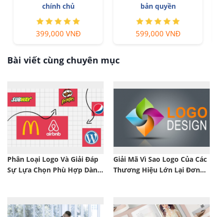
ẻ
chính chủ
bản quyền
399,000 VNĐ
599,000 VNĐ
Bài viết cùng chuyên mục
Phân Loại Logo Và Giải Đáp
Giải Mã Vì Sao Logo Của Các
Sự Lựa Chọn Phù Hợp Dành
Thương Hiệu Lớn Lại Đơn
Cho Bạn
Giản?