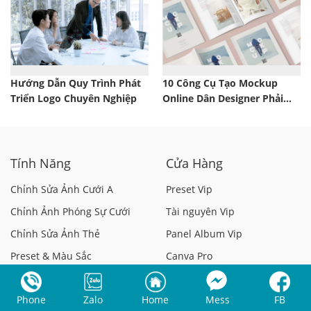
Hướng Dẫn Quy Trình Phát
10 Công Cụ Tạo Mockup
Triển Logo Chuyên Nghiệp
Online Dân Designer Phải
Biết
Tính Năng
Cửa Hàng
Chỉnh Sửa Ảnh Cưới A
Preset Vip
Chỉnh Ảnh Phóng Sự Cưới
Tài nguyên Vip
Chỉnh Sửa Ảnh Thẻ
Panel Album Vip
Preset & Màu Sắc
Canva Pro
Chỉnh Sửa Hàng Loạt
Capcut Pro
Phone
Zalo
Home
Mess
FB
Chỉnh ảnh kỷ yếu
Google One