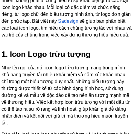
nhiên, không phải ai cũng hiểu rõ sự khác biệt giữa các loại
icon logo khác nhau. Mỗi loại có đặc điểm và chức năng
riêng, từ logo chữ đến biểu tượng hình ảnh, từ logo đơn giản
đến phức tạp. Bài viết này
Sadesign
sẽ giúp bạn phân biệt
các loại icon logo, tìm hiểu cách chúng tương tác với nhau và
vai trò của chúng trong việc xây dựng thương hiệu hiệu quả.
1. Icon Logo trừu tượng
Như tên gọi của nó, icon logo trừu tượng mang trong mình
khả năng truyền tải nhiều khái niệm và cảm xúc khác nhau
chỉ trong một biểu tượng duy nhất. Những biểu tượng này
thường được thiết kế từ các hình dạng hình học, sử dụng
đường kẻ và mẫu vẽ độc đáo để tạo nên ấn tượng mạnh mẽ
về thương hiệu. Việc kết hợp icon trừu tượng với một dấu từ
có thể tạo ra sự rõ ràng và linh hoạt, giúp khán giả dễ dàng
nhận diện và kết nối với giá trị mà thương hiệu muốn truyền
tải.