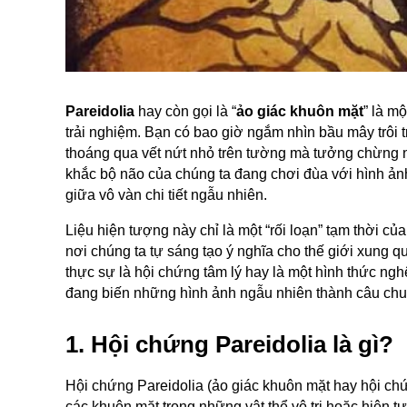
Pareidolia
hay còn gọi là “
ảo giác khuôn mặt
” là m
trải nghiệm. Bạn có bao giờ ngắm nhìn bầu mây trôi t
thoáng qua vết nứt nhỏ trên tường mà tưởng chừng n
khắc bộ não của chúng ta đang chơi đùa với hình ản
giữa vô vàn chi tiết ngẫu nhiên.
Liệu hiện tượng này chỉ là một “rối loạn” tạm thời củ
nơi chúng ta tự sáng tạo ý nghĩa cho thế giới xung q
thực sự là hội chứng tâm lý hay là một hình thức ng
đang biến những hình ảnh ngẫu nhiên thành câu chuy
1. Hội chứng Pareidolia là gì?
Hội chứng Pareidolia (ảo giác khuôn mặt hay hội chứ
các khuôn mặt trong những vật thể vô tri hoặc hiện t