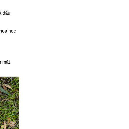
là dấu
khoa học
n mặt