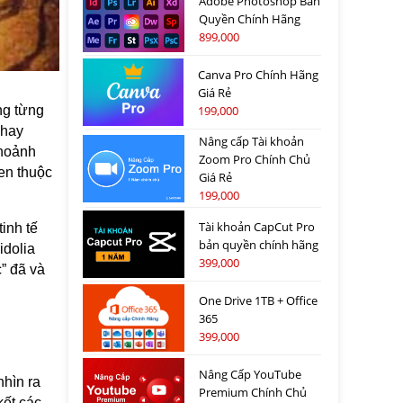
Adobe Photoshop Bản
Quyền Chính Hãng
899,000
Canva Pro Chính Hãng
Giá Rẻ
199,000
ũng từng
 hay
Nâng cấp Tài khoản
khoảnh
Zoom Pro Chính Chủ
en thuộc
Giá Rẻ
199,000
Tài khoản CapCut Pro
inh tế
bản quyền chính hãng
idolia
399,000
” đã và
One Drive 1TB + Office
365
399,000
Nâng Cấp YouTube
nhìn ra
Premium Chính Chủ
kết các