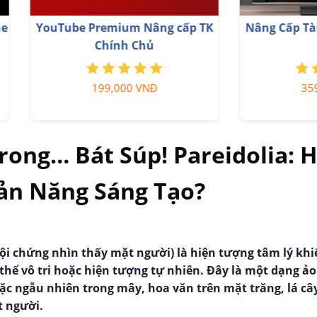
 Cấp Tài khoản Freepik
Nâng cấp Canva Pro gi
Premium
599,900 VNĐ
199,000 VNĐ
ong… Bát Súp! Pareidolia: H
ản Năng Sáng Tạo?
ội chứng nhìn thấy mặt người) là hiện tượng tâm lý khi
hể vô tri hoặc hiện tượng tự nhiên. Đây là một dạng ảo
ặc ngẫu nhiên trong mây, hoa văn trên mặt trăng, lá cây
 người.