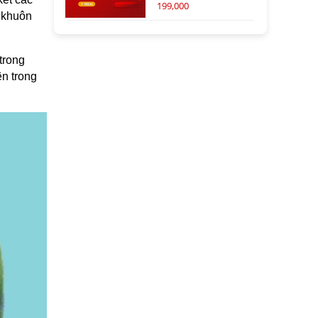
199,000
h khuôn
trong
ên trong