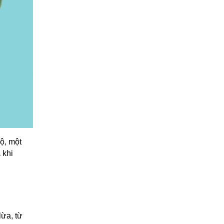
ộ, một
 khi
lừa, từ