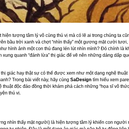
ột hiện tượng tâm lý vô cùng thú vị mà có lẽ ai trong chúng ta c
rên bầu trời xanh và chợt “nhìn thấy” một gương mặt cười tươi,
hư hình ảnh một con thú đang lén lút nhìn mình? Đó chính là 
h xung quanh “đánh lừa” thị giác để vẽ nên những dáng dấp qu
a thị giác hay thật sự có thể được xem như một dạng nghệ thuật t
uanh? Trong bài viết này, hãy cùng
SaDesign
tìm hiểu xem pare
hệ thuật độc đáo đồng thời khám phá cách những “họa sĩ vô thức
ện thú vị.
ng nhìn thấy mặt người) là hiện tượng tâm lý khiến con người 
ượng tự nhiên. Đây là một dạng ảo giác mà não bộ tự động liên 