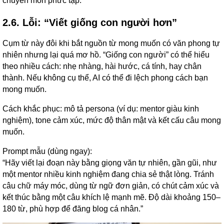
chuyên môn phức tạp.”
2.6. Lỗi: “Viết giống con người hơn”
Cụm từ này đôi khi bắt nguồn từ mong muốn có văn phong tự
nhiên nhưng lại quá mơ hồ. “Giống con người” có thể hiểu
theo nhiều cách: nhẹ nhàng, hài hước, cá tính, hay chân
thành. Nếu không cụ thể, AI có thể đi lệch phong cách bạn
mong muốn.
Cách khắc phục: mô tả persona (ví dụ: mentor giàu kinh
nghiệm), tone cảm xúc, mức độ thân mật và kết cấu câu mong
muốn.
Prompt mẫu (dùng ngay):
“Hãy viết lại đoạn này bằng giọng văn tự nhiên, gần gũi, như
một mentor nhiều kinh nghiệm đang chia sẻ thật lòng. Tránh
câu chữ máy móc, dùng từ ngữ đơn giản, có chút cảm xúc và
kết thúc bằng một câu khích lệ mạnh mẽ. Độ dài khoảng 150–
180 từ, phù hợp để đăng blog cá nhân.”