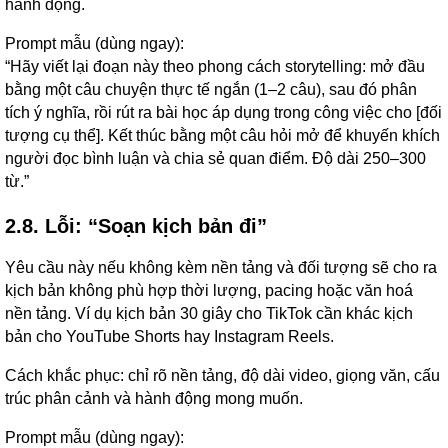
hành động.
Prompt mẫu (dùng ngay):
“Hãy viết lại đoạn này theo phong cách storytelling: mở đầu
bằng một câu chuyện thực tế ngắn (1–2 câu), sau đó phân
tích ý nghĩa, rồi rút ra bài học áp dụng trong công việc cho [đối
tượng cụ thể]. Kết thúc bằng một câu hỏi mở để khuyến khích
người đọc bình luận và chia sẻ quan điểm. Độ dài 250–300
từ.”
2.8. Lỗi: “Soạn kịch bản đi”
Yêu cầu này nếu không kèm nền tảng và đối tượng sẽ cho ra
kịch bản không phù hợp thời lượng, pacing hoặc văn hoá
nền tảng. Ví dụ kịch bản 30 giây cho TikTok cần khác kịch
bản cho YouTube Shorts hay Instagram Reels.
Cách khắc phục: chỉ rõ nền tảng, độ dài video, giọng văn, cấu
trúc phân cảnh và hành động mong muốn.
Prompt mẫu (dùng ngay):