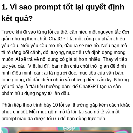
1. Vì sao prompt tốt lại quyết định
kết quả?
Trước khi đi vào từng lỗi cụ thể, cần hiểu một nguyên tắc đơn
giản nhưng then chốt: ChatGPT là một công cụ phản chiếu
yêu cầu. Nếu yêu cầu mơ hồ, đầu ra sẽ mơ hồ. Nếu bạn mô
tả rõ ràng bối cảnh, đối tượng, mục tiêu và định dạng mong
muốn, AI sẽ trả về nội dung có giá trị hơn nhiều. Thay vì tiếp
tục yêu cầu “Viết lại đi”, bạn nên chịu chút thời gian để định
hình điều mình cần: ai là người đọc, mục tiêu của văn bản,
tone giọng, độ dài, điểm nhấn và những điều cấm kỵ. Những
yếu tố này là “tài liệu hướng dẫn” để ChatGPT tạo ra sản
phẩm hữu dụng ngay từ lần đầu.
Phần tiếp theo trình bày 10 lỗi sai thường gặp kèm cách khắc
phục chi tiết. Mỗi mục gồm mô tả lỗi, tại sao nó tệ và một
prompt mẫu đã được tối ưu để bạn dùng trực tiếp.