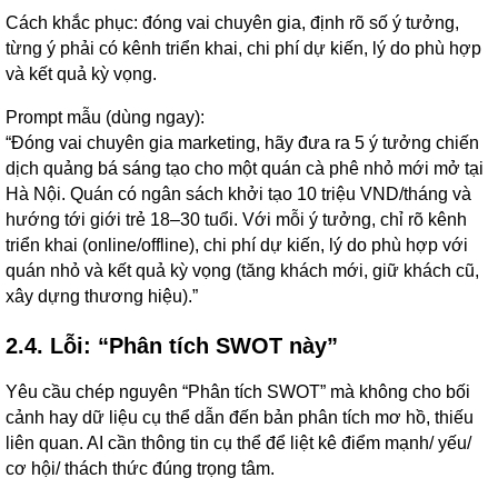
Cách khắc phục: đóng vai chuyên gia, định rõ số ý tưởng,
từng ý phải có kênh triển khai, chi phí dự kiến, lý do phù hợp
và kết quả kỳ vọng.
Prompt mẫu (dùng ngay):
“Đóng vai chuyên gia marketing, hãy đưa ra 5 ý tưởng chiến
dịch quảng bá sáng tạo cho một quán cà phê nhỏ mới mở tại
Hà Nội. Quán có ngân sách khởi tạo 10 triệu VND/tháng và
hướng tới giới trẻ 18–30 tuổi. Với mỗi ý tưởng, chỉ rõ kênh
triển khai (online/offline), chi phí dự kiến, lý do phù hợp với
quán nhỏ và kết quả kỳ vọng (tăng khách mới, giữ khách cũ,
xây dựng thương hiệu).”
2.4. Lỗi: “Phân tích SWOT này”
Yêu cầu chép nguyên “Phân tích SWOT” mà không cho bối
cảnh hay dữ liệu cụ thể dẫn đến bản phân tích mơ hồ, thiếu
liên quan. AI cần thông tin cụ thể để liệt kê điểm mạnh/ yếu/
cơ hội/ thách thức đúng trọng tâm.