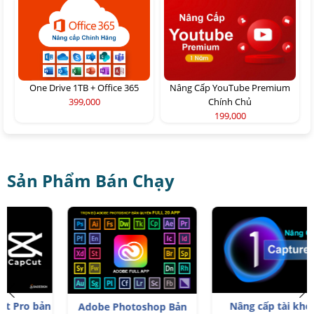
One Drive 1TB + Office 365
Nâng Cấp YouTube Premium
399,000
Chính Chủ
199,000
Sản Phẩm Bán Chạy
n
Nâng cấp tài khoản
T
Adobe Photoshop Bản