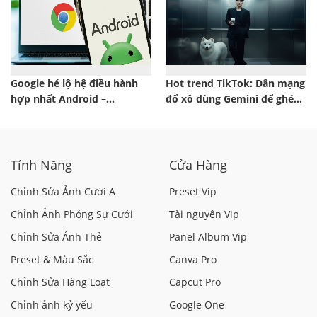
Google hé lộ hệ điều hành
Hot trend TikTok: Dân mạng
hợp nhất Android –
đổ xô dùng Gemini để ghép
ChromeOS
ảnh trong thang máy siêu
ngầu!
Tính Năng
Cửa Hàng
Chỉnh Sửa Ảnh Cưới A
Preset Vip
Chỉnh Ảnh Phóng Sự Cưới
Tài nguyên Vip
Chỉnh Sửa Ảnh Thẻ
Panel Album Vip
Preset & Màu Sắc
Canva Pro
Chỉnh Sửa Hàng Loạt
Capcut Pro
Chỉnh ảnh kỷ yếu
Google One