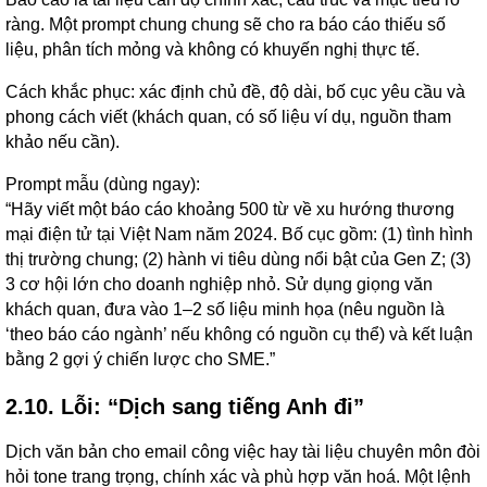
ràng. Một prompt chung chung sẽ cho ra báo cáo thiếu số
liệu, phân tích mỏng và không có khuyến nghị thực tế.
Cách khắc phục: xác định chủ đề, độ dài, bố cục yêu cầu và
phong cách viết (khách quan, có số liệu ví dụ, nguồn tham
khảo nếu cần).
Prompt mẫu (dùng ngay):
“Hãy viết một báo cáo khoảng 500 từ về xu hướng thương
mại điện tử tại Việt Nam năm 2024. Bố cục gồm: (1) tình hình
thị trường chung; (2) hành vi tiêu dùng nổi bật của Gen Z; (3)
3 cơ hội lớn cho doanh nghiệp nhỏ. Sử dụng giọng văn
khách quan, đưa vào 1–2 số liệu minh họa (nêu nguồn là
‘theo báo cáo ngành’ nếu không có nguồn cụ thể) và kết luận
bằng 2 gợi ý chiến lược cho SME.”
2.10. Lỗi: “Dịch sang tiếng Anh đi”
Dịch văn bản cho email công việc hay tài liệu chuyên môn đòi
hỏi tone trang trọng, chính xác và phù hợp văn hoá. Một lệnh