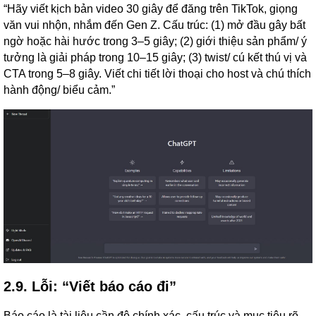
“Hãy viết kịch bản video 30 giây để đăng trên TikTok, giọng
văn vui nhộn, nhắm đến Gen Z. Cấu trúc: (1) mở đầu gây bất
ngờ hoặc hài hước trong 3–5 giây; (2) giới thiệu sản phẩm/ ý
tưởng là giải pháp trong 10–15 giây; (3) twist/ cú kết thú vị và
CTA trong 5–8 giây. Viết chi tiết lời thoại cho host và chú thích
hành động/ biểu cảm.”
2.9. Lỗi: “Viết báo cáo đi”
Báo cáo là tài liệu cần độ chính xác, cấu trúc và mục tiêu rõ