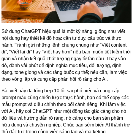
Sử dụng ChatGPT hiệu quả là một kỹ năng, giống như viết
nội dung hay thiết kế đồ hoạ: cần tư duy, cấu trúc và thực
hành. Tránh gửi những lệnh chung chung như “Viết content
đi”, “Viết lại đi” hay “Viết hay hơn” nếu bạn muốn tiết kiệm thời
gian và nhận kết quả chất lượng ngay từ lần đầu. Thay vào
đó, dành vài phút để định nghĩa mục tiêu, đối tượng, định
dạng, tone giọng và các ràng buộc cụ thể; nếu cần, làm việc
theo vòng lặp và cung cấp phản hồi rõ ràng cho AI.
Bài viết này đã tổng hợp 10 lỗi sai phổ biến và cung cấp
prompt mẫu cùng chiến lược thực hành, bạn có thể copy các
mẫu prompt và điều chỉnh theo bối cảnh riêng. Khi làm việc
với AI, hãy coi ChatGPT như một đồng tác giả: càng cho nó
dữ liệu và hướng dẫn rõ ràng, nó càng cho bạn sản phẩm
hữu dụng và chuyên nghiệp. Chúc bạn sớm biến AI thành trợ
thủ đắc lực trong công việc sáng tạo và marketing.