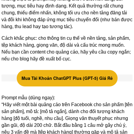
tượng, mục tiêu hay định dạng. Kết quả thường rất chung
chung, thiếu điểm nhấn, không tối ưu cho nền tảng đăng tải
và đôi khi không đáp ứng mục tiêu chuyển đổi (như bán được
hàng, thu lead hay tạo tương tác).
Cách khắc phục: cho thông tin cụ thể về nền tảng, sản phẩm,
tệp khách hàng, giọng văn, độ dài và cấu trúc mong muốn.
Nếu bạn cần content cho quảng cáo, hãy yêu cầu copy ngắn;
nếu cho blog hãy đề xuất bố cục.
Mua Tài Khoản ChatGPT Plus (GPT-5) Giá Rẻ
Prompt mẫu (dùng ngay):
“Hãy viết một bài quảng cáo trên Facebook cho sản phẩm [tên
sản phẩm], mô tả: [mô tả ngắn], dành cho đối tượng khách
hàng [độ tuổi, nghề, nhu cầu]. Giọng văn thuyết phục nhưng
gần gũi, độ dài 200 chữ. Bắt đầu bằng 1 câu mở gây chú ý,
nêu 3 vấn đề mà [tệp khách hàng] thường gặp và mô tả sản