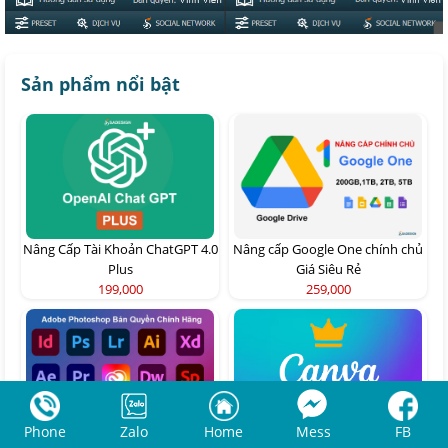
Sản phẩm nổi bật
Nâng Cấp Tài Khoản ChatGPT 4.0
Nâng cấp Google One chính chủ
Plus
Giá Siêu Rẻ
199,000
259,000
Phone
Zalo
Home
Mess
FB
Adobe Photoshop Bản Quyền
Canva Pro Chính Hãng Giá Rẻ