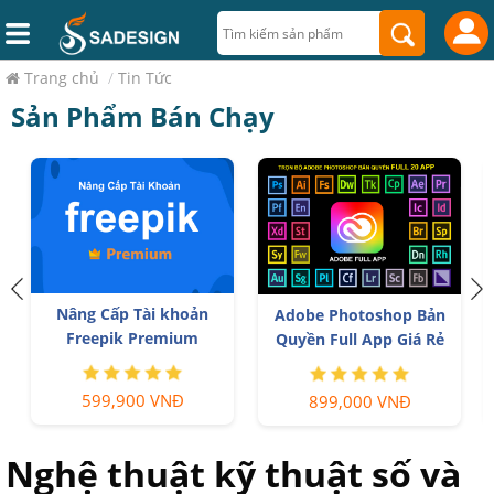
Trang chủ
/
Tin Tức
Sản Phẩm Bán Chạy
Nâng Cấp Tài khoản
Adobe Photoshop Bản
Freepik Premium
Quyền Full App Giá Rẻ
599,900 VNĐ
899,000 VNĐ
Nghệ thuật kỹ thuật số và