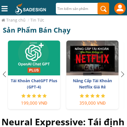
Trang chủ
/
Tin Tức
Sản Phẩm Bán Chạy
Tài Khoản ChatGPT Plus
Nâng Cấp Tài Khoản
r
(GPT-4)
Netflix Giá Rẻ
199,000 VNĐ
359,000 VNĐ
Neural Expressive: Tái định