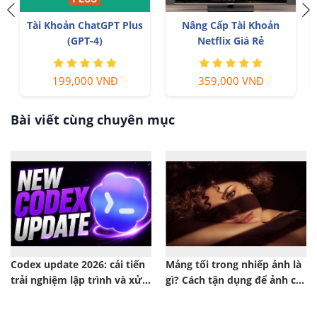
Tài Khoản ChatGPT Plus
Nâng Cấp Tài Khoản
r
(GPT-4)
Netflix Giá Rẻ
199,000 VNĐ
359,000 VNĐ
Bài viết cùng chuyên mục
Codex update 2026: cải tiến
Mảng tối trong nhiếp ảnh là
trải nghiệm lập trình và xử
gì? Cách tận dụng để ảnh có
lý ngữ cảnh thông minh
chiều sâu hơn