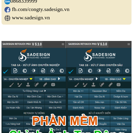
0868339999
fb.com/congty.sadesign.vn
www.sadesign.vn