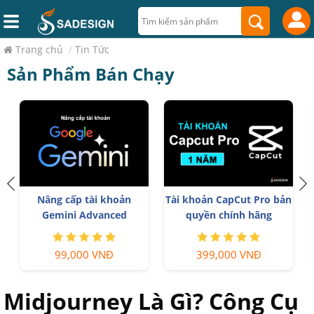
Trang chủ
/
Tin Tức
Sản Phẩm Bán Chạy
h
Nâng cấp tài khoản
Tài khoản CapCut Pro bản
Gemini Advanced
quyền chính hãng
99,000 VNĐ
399,000 VNĐ
Midjourney Là Gì? Công Cụ