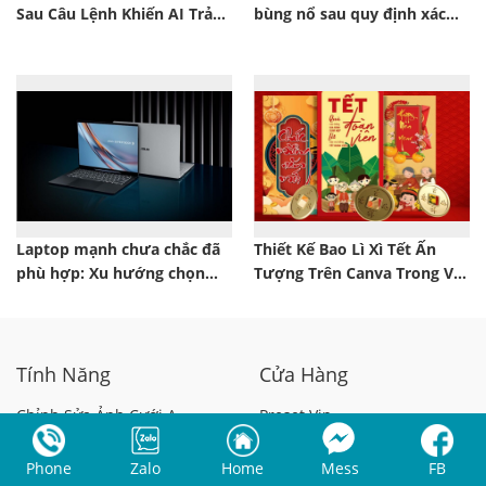
Sau Câu Lệnh Khiến AI Trả
bùng nổ sau quy định xác
Lời “Đỉnh Cao”
minh danh tính gây tranh
cãi
Laptop mạnh chưa chắc đã
Thiết Kế Bao Lì Xì Tết Ấn
phù hợp: Xu hướng chọn
Tượng Trên Canva Trong Vài
máy thông minh hơn trong
Phút
năm 2026
Tính Năng
Cửa Hàng
Chỉnh Sửa Ảnh Cưới A
Preset Vip
Chỉnh Ảnh Phóng Sự Cưới
Tài nguyên Vip
Phone
Zalo
Home
Mess
FB
Chỉnh Sửa Ảnh Thẻ
Panel Album Vip