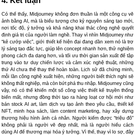
4. Kết luận
Có thể thấy, Midjourney không đơn thuần là một công cụ vẽ
ảnh bằng AI, mà là biểu tượng cho kỷ nguyên sáng tạo mới,
nơi tốc độ, ý tưởng và khả năng khai thác công nghệ quyết
định giá trị của người làm nghề. Thay vì nhìn Midjourney như
“kẻ cướp việc”, giới thiết kế hiện đại đang dần xem nó là trợ
lý sáng tạo đắc lực, giúp lên concept nhanh hơn, thử nghiệm
phong cách đa dạng hơn, và tối ưu thời gian sản xuất để tập
trung vào tư duy chiến lược và cảm xúc nghệ thuật, những
thứ AI chưa thể thay thế hoàn toàn. Lịch sử đã chứng minh,
mỗi lần công nghệ xuất hiện, những người biết thích nghi sẽ
không thất nghiệp, mà còn bứt phá thu nhập. Midjourney cũng
vậy, nó có thể khiến một số công việc thiết kế truyền thống
biến mất, nhưng đồng thời tạo ra hàng loạt cơ hội mới như
bán stock AI art, làm dịch vụ tạo ảnh theo yêu cầu, thiết kế
NFT, minh họa sách, làm content marketing, hay xây dựng
thương hiệu hình ảnh cá nhân. Người kiếm được “triệu đô”
không phải là người vẽ đẹp nhất, mà là người hiểu cách
dùng AI để thương mại hóa ý tưởng. Vì thế, thay vì lo sợ, đây