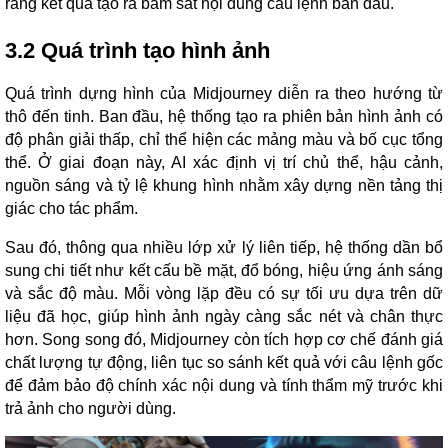
rằng kết quả tạo ra bám sát nội dung câu lệnh ban đầu.
3.2
Quá trình tạo hình ảnh
Quá trình dựng hình của Midjourney diễn ra theo hướng từ
thô đến tinh. Ban đầu, hệ thống tạo ra phiên bản hình ảnh có
độ phân giải thấp, chỉ thể hiện các mảng màu và bố cục tổng
thể. Ở giai đoạn này, AI xác định vị trí chủ thể, hậu cảnh,
nguồn sáng và tỷ lệ khung hình nhằm xây dựng nền tảng thị
giác cho tác phẩm.
Sau đó, thông qua nhiều lớp xử lý liên tiếp, hệ thống dần bổ
sung chi tiết như kết cấu bề mặt, đổ bóng, hiệu ứng ánh sáng
và sắc độ màu. Mỗi vòng lặp đều có sự tối ưu dựa trên dữ
liệu đã học, giúp hình ảnh ngày càng sắc nét và chân thực
hơn. Song song đó, Midjourney còn tích hợp cơ chế đánh giá
chất lượng tự động, liên tục so sánh kết quả với câu lệnh gốc
để đảm bảo độ chính xác nội dung và tính thẩm mỹ trước khi
trả ảnh cho người dùng.