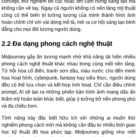
concept, thử nghiệm bố cục hoặc tìm cảm hứng sáng tạo mà
không cần vẽ tay. Ngay cả người không có nền tảng mỹ thuật
cũng có thể biến trí tưởng tượng của mình thành hình ảnh
hoàn chỉnh chỉ với vài dòng mô tả, mở ra cơ hội sáng tạo bình
đẳng cho mọi đối tượng người dùng.
2.2 Đa dạng phong cách nghệ thuật
Midjourney gây ấn tượng mạnh nhờ khả năng tái hiện nhiều
phong cách nghệ thuật khác nhau trong cùng một nền tảng.
Từ hội họa cổ điển, tranh sơn dầu, màu nước cho đến minh
họa hoạt hình, cyberpunk, fantasy hay siêu thực, người dùng
đều có thể lựa chọn và kết hợp linh hoạt. Chỉ cần điều chỉnh
prompt, AI sẽ tạo ra những phiên bản hình ảnh mang dấu ấn
thẩm mỹ hoàn toàn khác biệt, giúp ý tưởng trở nên phong phú
và đa chiều hơn.
Tính năng này đặc biệt hữu ích với những ai muốn thử
nghiệm phong cách mới mà không cần đầu tư nhiều thời gian
học kỹ thuật đồ họa phức tạp. Midjourney giống như một