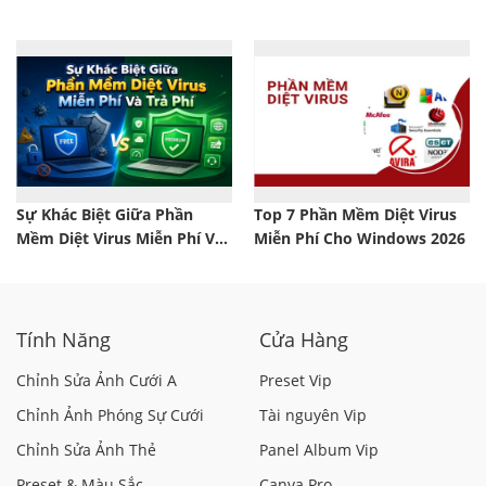
Và Nhận Biết Office Crack
Và Kết Nối Máy Tính Từ Xa
Sự Khác Biệt Giữa Phần
Top 7 Phần Mềm Diệt Virus
Mềm Diệt Virus Miễn Phí Và
Miễn Phí Cho Windows 2026
Trả Phí
Tính Năng
Cửa Hàng
Chỉnh Sửa Ảnh Cưới A
Preset Vip
Chỉnh Ảnh Phóng Sự Cưới
Tài nguyên Vip
Chỉnh Sửa Ảnh Thẻ
Panel Album Vip
Preset & Màu Sắc
Canva Pro