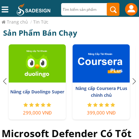
Trang chủ
/
Tin Tức
Sản Phẩm Bán Chạy
Nâng cấp Google One
Adobe Photoshop Bản
chính chủ Giá Siêu Rẻ
Quyền Full App Giá Rẻ
259,000 VNĐ
899,000 VNĐ
Microsoft Defender Có Tốt