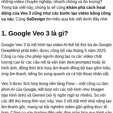
những video chuyên nghiệp, nhanh chóng và ấn tượng?
Trong bài viết này, chúng ta sẽ cùng
khám phá cách hoạt
động của Veo 3 cũng như các bước tạo video bằng công
cụ nà
y. Cùng
SaDesign
tìm hiểu qua bài viết dưới đây nhé.
1. Google Veo 3 là gì?
Google Veo 3 là mô hình tạo video AI thế hệ thứ ba do Google
DeepMind phát triển, được công bố vào tháng 5 năm 2025.
Công cụ này cho phép người dùng tạo ra các video chất
lượng cao từ các câu mô tả văn bản (text prompts) hoặc từ
hình ảnh, đồng thời tích hợp âm thanh đồng bộ bao gồm hiệu
ứng âm thanh, tiếng ồn xung quanh và cả hội thoại nhân vật.
Veo 3 được tích hợp trong nền tảng Flow – một công cụ làm
phim AI của Google, kết hợp với các mô hình như Imagen
(tạo hình ảnh) và Gemini (xử lý ngôn ngữ tự nhiên). So với
các đối thủ trong lĩnh vực này, Veo 3 nổi bật nhờ khả năng tạo
âm thanh gốc, mang lại trải nghiệm video gần giống thực tế
hơn. Công cụ này hướng đến việc đơn giản hóa quy trình sản