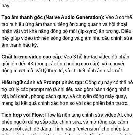
nay:
Tạo âm thanh gốc (Native Audio Generation):
Veo 3 có thể
tạo ra hiệu ứng âm thanh, tiếng ồn xung quanh và hội thoại
nhân vật với khả năng đồng bộ môi (lip-sync) ấn tượng. Điều
này giúp video trở nên sống động và giảm nhu cầu chỉnh sửa
âm thanh hậu kỳ.
Chất lượng video cao cấp:
Veo 3 hỗ trợ tạo video độ phân
giải lên đến 4K (trong các tình huống cao cấp), với chuyển
động mượt mà, vật lý thực tế, và chi tiết hình ảnh sắc nét.
Hiểu ngữ cảnh và Prompt phức tạp:
Công cụ này có thể hỗ
trợ xử lý các prompt mô tả chi tiết, bao gồm hành động nhân
vật, bối cảnh, phong cách quay, và chuyển động máy quay,
mang lại kết quả chính xác hơn so với các phiên bản trước.
Tích hợp với Flow:
Flow là nền tảng chỉnh sửa video AI, cho
phép người dùng sắp xếp, chỉnh sửa, và mở rộng các cảnh
quay một cách dễ dàng. Tính năng “extension” cho phép tạo