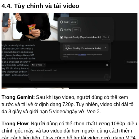
4.4. Tùy chỉnh và tải video
Trong Gemini:
Sau khi tạo video, người dùng có thể xem
trước và tải về ở định dạng 720p. Tuy nhiên, video chỉ dài tối
đa 8 giây và giới hạn 5 video/ngày với Veo 3.
Trong Flow:
Người dùng có thể chọn chất lượng 1080p, điều
chỉnh góc máy, và tạo video dài hơn người dùng cách thêm
các cảnh liên tiếp. Flow cũng hỗ trợ tải video dưới dạng MP4