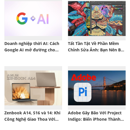
Doanh nghiệp thời AI: Cách
Tất Tần Tật Về Phần Mềm
Google AI mở đường cho
Chỉnh Sửa Ảnh: Bạn Nên Bắt
tăng trưởng bền vững
Đầu Từ Đâu?
Zenbook A14, S16 và 14: Khi
Adobe Gây Bão Với Project
Công Nghệ Giao Thoa Với
Indigo: Biến iPhone Thành
Cảm Xúc Thiết Kế Từ ASUS
Máy Ảnh Ống Kính Rời