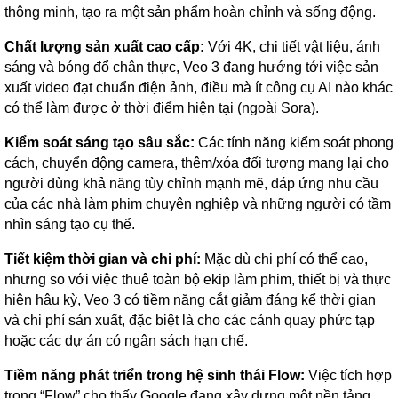
thông minh, tạo ra một sản phẩm hoàn chỉnh và sống động.
Chất lượng sản xuất cao cấp:
Với 4K, chi tiết vật liệu, ánh
sáng và bóng đổ chân thực, Veo 3 đang hướng tới việc sản
xuất video đạt chuẩn điện ảnh, điều mà ít công cụ AI nào khác
có thể làm được ở thời điểm hiện tại (ngoài Sora).
Kiểm soát sáng tạo sâu sắc:
Các tính năng kiểm soát phong
cách, chuyển động camera, thêm/xóa đối tượng mang lại cho
người dùng khả năng tùy chỉnh mạnh mẽ, đáp ứng nhu cầu
của các nhà làm phim chuyên nghiệp và những người có tầm
nhìn sáng tạo cụ thể.
Tiết kiệm thời gian và chi phí:
Mặc dù chi phí có thể cao,
nhưng so với việc thuê toàn bộ ekip làm phim, thiết bị và thực
hiện hậu kỳ, Veo 3 có tiềm năng cắt giảm đáng kể thời gian
và chi phí sản xuất, đặc biệt là cho các cảnh quay phức tạp
hoặc các dự án có ngân sách hạn chế.
Tiềm năng phát triển trong hệ sinh thái Flow:
Việc tích hợp
trong “Flow” cho thấy Google đang xây dựng một nền tảng