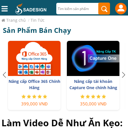
Trang chủ
/
Tin Tức
Sản Phẩm Bán Chạy
Nâng cấp Office 365 Chính
Nâng cấp tài khoản
T
p
Hãng
Capture One chính hãng
399,000 VNĐ
350,000 VNĐ
Làm Video Dễ Như Ăn Kẹo: