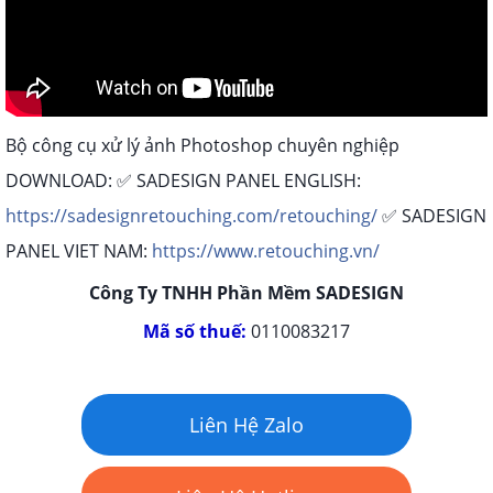
Bộ công cụ xử lý ảnh Photoshop chuyên nghiệp
DOWNLOAD: ✅ SADESIGN PANEL ENGLISH:
https://sadesignretouching.com/retouching/
✅ SADESIGN
PANEL VIET NAM:
https://www.retouching.vn/
Công Ty TNHH Phần Mềm SADESIGN
Mã số thuế:
0110083217
Liên Hệ Zalo