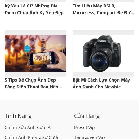
Kỷ Yếu Là Gì? Những Địa
Tìm Hiểu Máy DSLR,
Điểm Chụp Ảnh Kỷ Yếu Đẹp
Mirrorless, Compact Để Đưa
Ra Sự Lựa Chọn Phù Hợp
Nhất
5 Tips Để Chụp Ảnh Đẹp
Bật Mí Cách Lựa Chọn Máy
Bằng Điện Thoại Bạn Nên
Ảnh Dành Cho Newbie
Biết
Tính Năng
Cửa Hàng
Chỉnh Sửa Ảnh Cưới A
Preset Vip
Chỉnh Ảnh Phóng Sự Cưới
Tài nguyên Vip