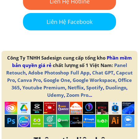
Liên Hệ Hotline
Liên Hệ Facebook
Công Ty TNHH Sadesign cung cấp tổng kho
Phần mềm
bản quyền giá rẻ
chất lượng số 1 Việt Nam:
Panel
Retouch
,
Adobe Photoshop Full App
,
Chat GPT
,
Capcut
Pro
,
Canva Pro
,
Google One
,
Google Workspace
,
Office
365
,
Youtube Premium
,
Netflix
,
Spotify
,
Duolingo
,
Udemy
,
Zoom Pro
...