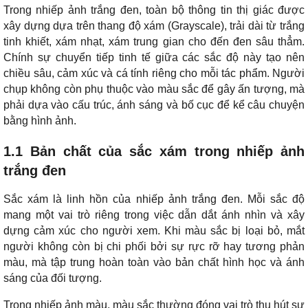
Trong nhiếp ảnh trắng đen, toàn bộ thông tin thị giác được
xây dựng dựa trên thang độ xám (Grayscale), trải dài từ trắng
tinh khiết, xám nhạt, xám trung gian cho đến đen sâu thẳm.
Chính sự chuyển tiếp tinh tế giữa các sắc độ này tạo nên
chiều sâu, cảm xúc và cá tính riêng cho mỗi tác phẩm. Người
chụp không còn phụ thuộc vào màu sắc để gây ấn tượng, mà
phải dựa vào cấu trúc, ánh sáng và bố cục để kể câu chuyện
bằng hình ảnh.
1.1 Bản chất của sắc xám trong nhiếp ảnh
trắng đen
Sắc xám là linh hồn của nhiếp ảnh trắng đen. Mỗi sắc độ
mang một vai trò riêng trong việc dẫn dắt ánh nhìn và xây
dựng cảm xúc cho người xem. Khi màu sắc bị loại bỏ, mắt
người không còn bị chi phối bởi sự rực rỡ hay tương phản
màu, mà tập trung hoàn toàn vào bản chất hình học và ánh
sáng của đối tượng.
Trong nhiếp ảnh màu, màu sắc thường đóng vai trò thu hút sự