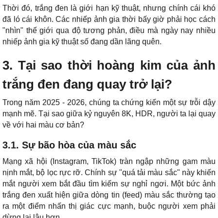
Thời đó, trắng đen là giới hạn kỹ thuật, nhưng chính cái khó
đã ló cái khôn. Các nhiếp ảnh gia thời bấy giờ phải học cách
"nhìn" thế giới qua độ tương phản, điều mà ngày nay nhiều
nhiếp ảnh gia kỹ thuật số đang dần lãng quên.
3. Tại sao thời hoàng kim của ảnh
trắng đen đang quay trở lại?
Trong năm 2025 - 2026, chúng ta chứng kiến một sự trỗi dậy
mạnh mẽ. Tại sao giữa kỷ nguyên 8K, HDR, người ta lại quay
về với hai màu cơ bản?
3.1. Sự bão hòa của màu sắc
Mạng xã hội (Instagram, TikTok) tràn ngập những gam màu
nịnh mắt, bộ lọc rực rỡ. Chính sự "quá tải màu sắc" này khiến
mắt người xem bắt đầu tìm kiếm sự nghỉ ngơi. Một bức ảnh
trắng đen xuất hiện giữa dòng tin (feed) màu sắc thường tạo
ra một điểm nhấn thị giác cực mạnh, buộc người xem phải
dừng lại lâu hơn.