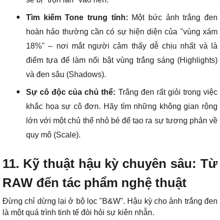
Tìm kiếm Tone trung tính:
Một bức ảnh trắng đen
hoàn hảo thường cần có sự hiện diện của "vùng xám
18%" – nơi mắt người cảm thấy dễ chịu nhất và là
điểm tựa để làm nổi bật vùng trắng sáng (Highlights)
và đen sâu (Shadows).
Sự cô độc của chủ thể:
Trắng đen rất giỏi trong việc
khắc họa sự cô đơn. Hãy tìm những không gian rộng
lớn với một chủ thể nhỏ bé để tạo ra sự tương phản về
quy mô (Scale).
11. Kỹ thuật hậu kỳ chuyên sâu: Từ
RAW đến tác phẩm nghệ thuật
Đừng chỉ dừng lại ở bộ lọc "B&W". Hậu kỳ cho ảnh trắng đen
là một quá trình tinh tế đòi hỏi sự kiên nhẫn.