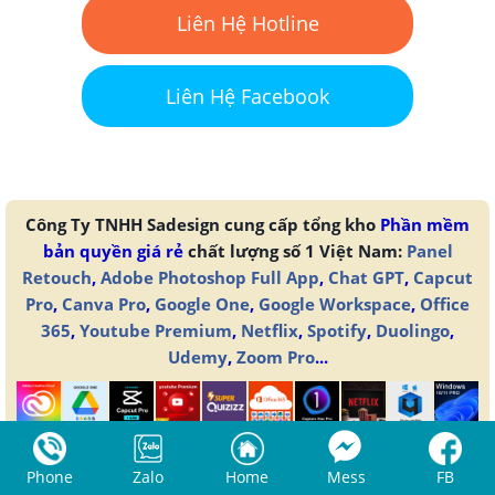
Liên Hệ Hotline
Liên Hệ Facebook
Công Ty TNHH Sadesign cung cấp tổng kho
Phần mềm
bản quyền giá rẻ
chất lượng số 1 Việt Nam:
Panel
Retouch
,
Adobe Photoshop Full App
,
Chat GPT
,
Capcut
Pro
,
Canva Pro
,
Google One
,
Google Workspace
,
Office
365
,
Youtube Premium
,
Netflix
,
Spotify
,
Duolingo
,
Udemy
,
Zoom Pro
...
Phone
Zalo
Home
Mess
FB