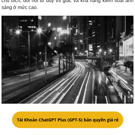
chủ đích, đòi hỏi tư duy thị giác và khả năng kiểm soát ánh
sáng ở mức cao.
Tài Khoản ChatGPT Plus (GPT-5) bản quyền giá rẻ