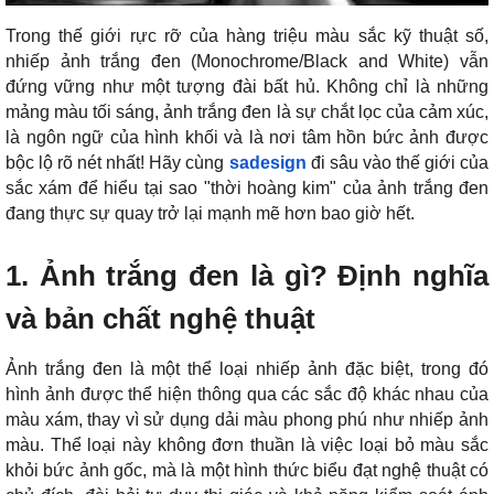
Trong thế giới rực rỡ của hàng triệu màu sắc kỹ thuật số,
nhiếp ảnh trắng đen (Monochrome/Black and White) vẫn
đứng vững như một tượng đài bất hủ. Không chỉ là những
mảng màu tối sáng, ảnh trắng đen là sự chắt lọc của cảm xúc,
là ngôn ngữ của hình khối và là nơi tâm hồn bức ảnh được
bộc lộ rõ nét nhất! Hãy cùng
sadesign
đi sâu vào thế giới của
sắc xám để hiểu tại sao "thời hoàng kim" của ảnh trắng đen
đang thực sự quay trở lại mạnh mẽ hơn bao giờ hết.
1. Ảnh trắng đen là gì? Định nghĩa
và bản chất nghệ thuật
Ảnh trắng đen là một thể loại nhiếp ảnh đặc biệt, trong đó
hình ảnh được thể hiện thông qua các sắc độ khác nhau của
màu xám, thay vì sử dụng dải màu phong phú như nhiếp ảnh
màu. Thể loại này không đơn thuần là việc loại bỏ màu sắc
khỏi bức ảnh gốc, mà là một hình thức biểu đạt nghệ thuật có