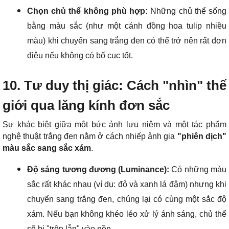
Chọn chủ thể không phù hợp:
Những chủ thể sống
bằng màu sắc (như một cánh đồng hoa tulip nhiều
màu) khi chuyển sang trắng đen có thể trở nên rất đơn
điệu nếu không có bố cục tốt.
10. Tư duy thị giác: Cách "nhìn" thế
giới qua lăng kính đơn sắc
Sự khác biệt giữa một bức ảnh lưu niệm và một tác phẩm
nghệ thuật trắng đen nằm ở cách nhiếp ảnh gia
"phiên dịch"
màu sắc sang sắc xám
.
Độ sáng tương đương (Luminance):
Có những màu
sắc rất khác nhau (ví dụ: đỏ và xanh lá đậm) nhưng khi
chuyển sang trắng đen, chúng lại có cùng một sắc độ
xám. Nếu bạn không khéo léo xử lý ánh sáng, chủ thể
sẽ bị "trộn lẫn" vào nền.