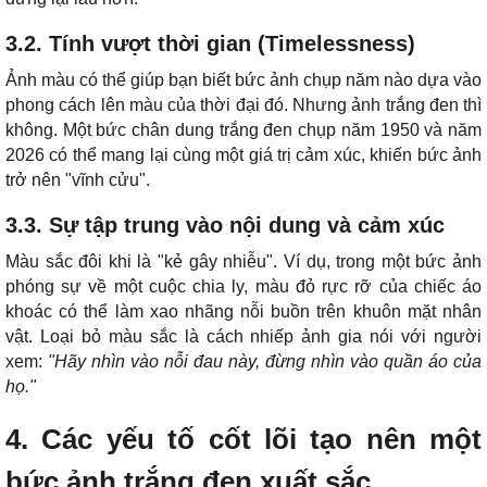
3.2. Tính vượt thời gian (Timelessness)
Ảnh màu có thể giúp bạn biết bức ảnh chụp năm nào dựa vào
phong cách lên màu của thời đại đó. Nhưng ảnh trắng đen thì
không. Một bức chân dung trắng đen chụp năm 1950 và năm
2026 có thể mang lại cùng một giá trị cảm xúc, khiến bức ảnh
trở nên "vĩnh cửu".
3.3. Sự tập trung vào nội dung và cảm xúc
Màu sắc đôi khi là "kẻ gây nhiễu". Ví dụ, trong một bức ảnh
phóng sự về một cuộc chia ly, màu đỏ rực rỡ của chiếc áo
khoác có thể làm xao nhãng nỗi buồn trên khuôn mặt nhân
vật. Loại bỏ màu sắc là cách nhiếp ảnh gia nói với người
xem:
"Hãy nhìn vào nỗi đau này, đừng nhìn vào quần áo của
họ."
4. Các yếu tố cốt lõi tạo nên một
bức ảnh trắng đen xuất sắc