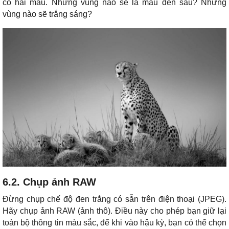
có hai màu. Những vùng nào sẽ là màu đen sâu? Những
vùng nào sẽ trắng sáng?
6.2. Chụp ảnh RAW
Đừng chụp chế độ đen trắng có sẵn trên điện thoại (JPEG).
Hãy chụp ảnh RAW (ảnh thô). Điều này cho phép bạn giữ lại
toàn bộ thông tin màu sắc, để khi vào hậu kỳ, bạn có thể chọn