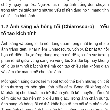
chú ý ngay lập tức. Ngược lại, nhiếp ảnh trắng đen chuyển
trọng tâm thị giác sang những yếu tố nền tảng hơn, mang tính
cốt lõi của hình ảnh.
1.2 Ánh sáng và bóng tối (Chiaroscuro) – Yếu
tố tạo kịch tính
Ánh sáng và bóng tối là nền tảng quan trọng nhất trong nhiếp
ảnh trắng đen. Khái niệm Chiaroscuro, vốn xuất phát từ hội
họa cổ điển, được ứng dụng mạnh mẽ để tạo nên sự tương
phản rõ rệt giữa vùng sáng và vùng tối. Sự đối lập này không
chỉ giúp làm nổi bật chủ thể mà còn tạo chiều sâu không gian
và cảm xúc mạnh mẽ cho bức ảnh.
Một nguồn sáng được kiểm soát tốt có thể biến những chi tiết
bình thường trở nên giàu tính biểu cảm. Bóng tối không còn
là phần bị che khuất, mà trở thành yếu tố kể chuyện, dẫn dắt
cảm xúc và tạo nên nhịp điệu thị giác. Trong ảnh chân dung,
ánh sáng và bóng tối có thể khắc họa rõ nét nội tâm nhân vật.
Trong ảnh phong cảnh hay kiến trúc, chúng tạo nên cảm giác