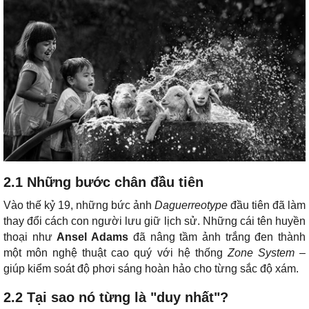
2.1 Những bước chân đầu tiên
Vào thế kỷ 19, những bức ảnh
Daguerreotype
đầu tiên đã làm
thay đổi cách con người lưu giữ lịch sử. Những cái tên huyền
thoại như
Ansel Adams
đã nâng tầm ảnh trắng đen thành
một môn nghệ thuật cao quý với hệ thống
Zone System
–
giúp kiểm soát độ phơi sáng hoàn hảo cho từng sắc độ xám.
2.2 Tại sao nó từng là "duy nhất"?