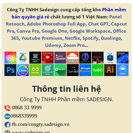
Công Ty TNHH Sadesign cung cấp tổng kho
Phần mềm
bản quyền giá rẻ
chất lượng số 1 Việt Nam:
Panel
Retouch
,
Adobe Photoshop Full App
,
Chat GPT
,
Capcut
Pro
,
Canva Pro
,
Google One
,
Google Workspace
,
Office
365
,
Youtube Premium
,
Netflix
,
Spotify
,
Duolingo
,
Udemy
,
Zoom Pro
...
Thông tin liên hệ
Công Ty TNHH Phần mềm SADESIGN.
0868 33 9999
0868339999
fb.com/congty.sadesign.vn
www.sadesign.vn