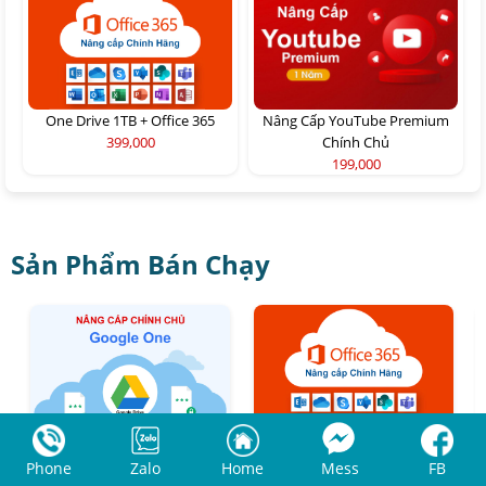
One Drive 1TB + Office 365
Nâng Cấp YouTube Premium
399,000
Chính Chủ
199,000
Sản Phẩm Bán Chạy
Nâng cấp Google One
Nâng cấp Office 365 Chính
Phone
Zalo
Home
Mess
FB
chính chủ Giá Siêu Rẻ
Hãng