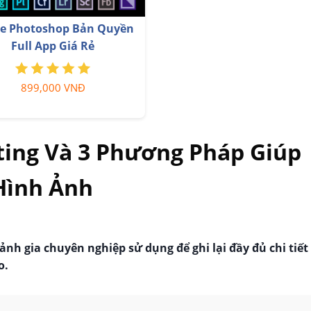
ấp tài khoản Capture One
Nâng cấp tài khoản Ge
chính hãng
Advanced
350,000 VNĐ
99,000 VNĐ
ing Và 3 Phương Pháp Giúp
Hình Ảnh
nh gia chuyên nghiệp sử dụng để ghi lại đầy đủ chi tiết
o.