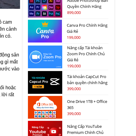
Adobe Photoshop Bản
Quyền Chính Hãng
899,000
đỏ cam
Canva Pro Chính Hãng
iền cảnh
Giá Rẻ
ốn có.
199,000
Nâng cấp Tài khoản
Zoom Pro Chính Chủ
 động sản
Giá Rẻ
g gì mắt
199,000
 bước vào
Tài khoản CapCut Pro
bản quyền chính hãng
tối hoặc
399,000
lời rất
One Drive 1TB + Office
365
399,000
Nâng Cấp YouTube
Premium Chính Chủ