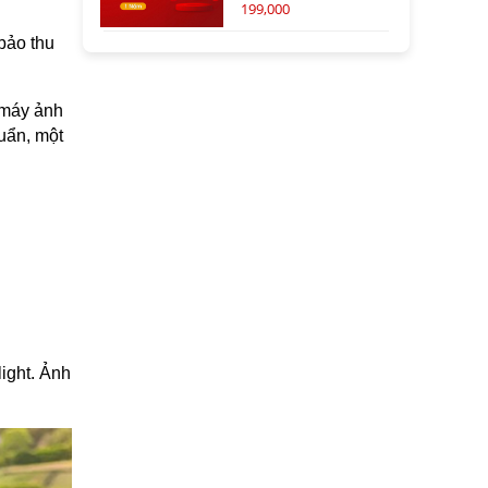
199,000
bảo thu
, máy ảnh
uẩn, một
light. Ảnh