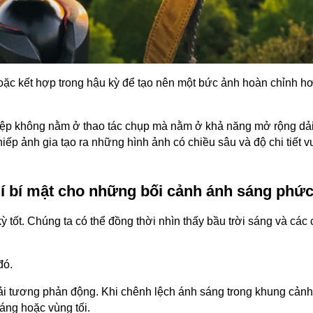
oặc kết hợp trong hậu kỳ để tạo nên một bức ảnh hoàn chỉnh hơ
ghiệp không nằm ở thao tác chụp mà nằm ở khả năng mở rộng dả
ếp ảnh gia tạo ra những hình ảnh có chiều sâu và độ chi tiết v
khí bí mật cho những bối cảnh ánh sáng phức
tốt. Chúng ta có thể đồng thời nhìn thấy bầu trời sáng và các ch
đó.
i tương phản động. Khi chênh lệch ánh sáng trong khung cảnh
áng hoặc vùng tối.