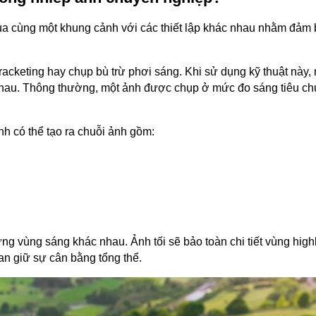
 của cùng một khung cảnh với các thiết lập khác nhau nhằm đảm 
racketing hay chụp bù trừ phơi sáng. Khi sử dụng kỹ thuật này
nhau. Thông thường, một ảnh được chụp ở mức đo sáng tiêu ch
nh có thể tạo ra chuỗi ảnh gồm:
ững vùng sáng khác nhau. Ảnh tối sẽ bảo toàn chi tiết vùng high
an giữ sự cân bằng tổng thể.