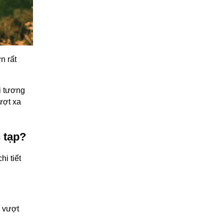
n rất
i tương
ượt xa
 tạp?
i tiết
 vượt