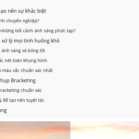
tạo nên sự khác biệt
 ảnh chuyên nghiệp?
ho những bối cảnh ánh sáng phức tạp?
 xử lý mọi tình huống khó
 ánh sáng và bóng tối
sắc nét toàn khung hình
o màu sắc chuẩn xác nhất
 chụp Bracketing
Bracketing chuẩn xác
ỳ để tạo nên tuyệt tác
ụng