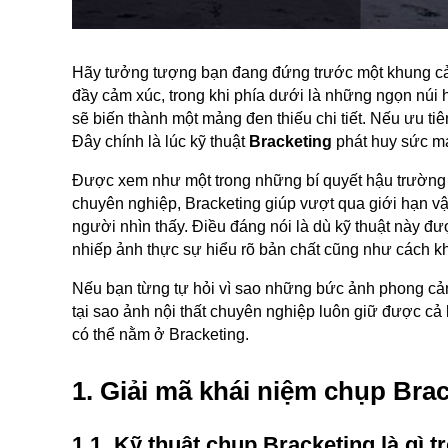
Hãy tưởng tượng bạn đang đứng trước một khung cản
đầy cảm xúc, trong khi phía dưới là những ngọn núi h
sẽ biến thành một mảng đen thiếu chi tiết. Nếu ưu tiê
Đây chính là lúc kỹ thuật
Bracketing
phát huy sức m
Được xem như một trong những bí quyết hậu trường q
chuyên nghiệp, Bracketing giúp vượt qua giới hạn vậ
người nhìn thấy. Điều đáng nói là dù kỹ thuật này đư
nhiếp ảnh thực sự hiểu rõ bản chất cũng như cách kh
Nếu bạn từng tự hỏi vì sao những bức ảnh phong cảnh
tại sao ảnh nội thất chuyên nghiệp luôn giữ được cả kh
có thể nằm ở Bracketing.
1. Giải mã khái niệm chụp Brac
1.1. Kỹ thuật chụp Bracketing là gì