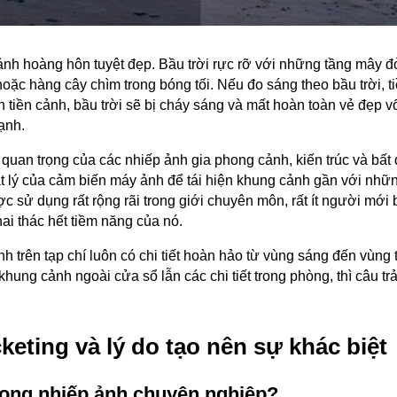
h hoàng hôn tuyệt đẹp. Bầu trời rực rỡ với những tầng mây 
oặc hàng cây chìm trong bóng tối. Nếu đo sáng theo bầu trời, t
n tiền cảnh, bầu trời sẽ bị cháy sáng và mất hoàn toàn vẻ đẹp v
ạnh.
uan trọng của các nhiếp ảnh gia phong cảnh, kiến trúc và bất
t lý của cảm biến máy ảnh để tái hiện khung cảnh gần với nhữn
ợc sử dụng rất rộng rãi trong giới chuyên môn, rất ít người mới
ai thác hết tiềm năng của nó.
 trên tạp chí luôn có chi tiết hoàn hảo từ vùng sáng đến vùng 
ung cảnh ngoài cửa sổ lẫn các chi tiết trong phòng, thì câu trả 
keting và lý do tạo nên sự khác biệt
 trong nhiếp ảnh chuyên nghiệp?