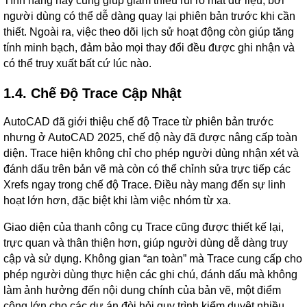
Tính năng này cũng giúp giảm thiểu rủi ro mất dữ liệu, bởi
người dùng có thể dễ dàng quay lại phiên bản trước khi cần
thiết. Ngoài ra, việc theo dõi lịch sử hoạt động còn giúp tăng
tính minh bạch, đảm bảo mọi thay đổi đều được ghi nhận và
có thể truy xuất bất cứ lúc nào.
1.4. Chế Độ Trace Cập Nhật
AutoCAD đã giới thiệu chế độ Trace từ phiên bản trước
nhưng ở AutoCAD 2025, chế độ này đã được nâng cấp toàn
diện. Trace hiện không chỉ cho phép người dùng nhận xét và
đánh dấu trên bản vẽ mà còn có thể chỉnh sửa trực tiếp các
Xrefs ngay trong chế độ Trace. Điều này mang đến sự linh
hoạt lớn hơn, đặc biệt khi làm việc nhóm từ xa.
Giao diện của thanh công cụ Trace cũng được thiết kế lại,
trực quan và thân thiện hơn, giúp người dùng dễ dàng truy
cập và sử dụng. Không gian “an toàn” mà Trace cung cấp cho
phép người dùng thực hiện các ghi chú, đánh dấu mà không
làm ảnh hưởng đến nội dung chính của bản vẽ, một điểm
cộng lớn cho các dự án đòi hỏi quy trình kiểm duyệt nhiều