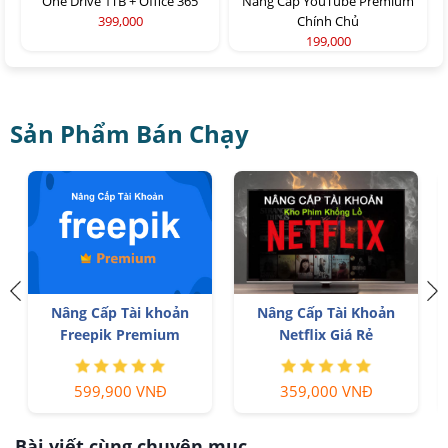
One Drive 1TB + Office 365
Nâng Cấp YouTube Premium
399,000
Chính Chủ
199,000
Sản Phẩm Bán Chạy
h
Nâng Cấp Tài khoản
Nâng Cấp Tài Khoản
Freepik Premium
Netflix Giá Rẻ
599,900 VNĐ
359,000 VNĐ
Bài viết cùng chuyên mục