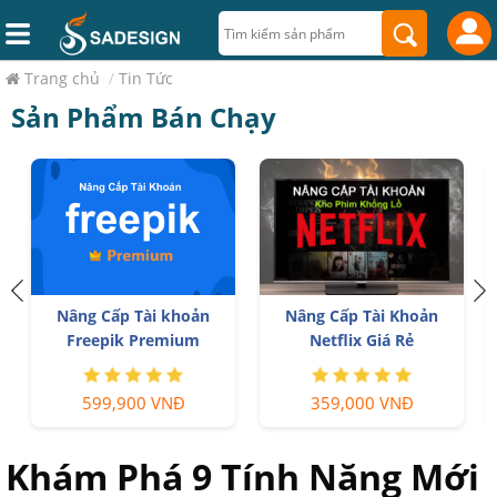
Trang chủ
/
Tin Tức
Sản Phẩm Bán Chạy
h
Nâng Cấp Tài khoản
Nâng Cấp Tài Khoản
Freepik Premium
Netflix Giá Rẻ
599,900 VNĐ
359,000 VNĐ
Khám Phá 9 Tính Năng Mới