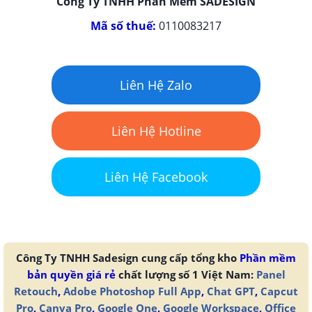
Công Ty TNHH Phần Mềm SADESIGN
Mã số thuế:
0110083217
Liên Hệ Zalo
Liên Hệ Hotline
Liên Hệ Facebook
Công Ty TNHH Sadesign cung cấp tổng kho
Phần mềm
bản quyền giá rẻ
chất lượng số 1 Việt Nam:
Panel
Retouch
,
Adobe Photoshop Full App
,
Chat GPT
,
Capcut
Pro
,
Canva Pro
,
Google One
,
Google Workspace
,
Office