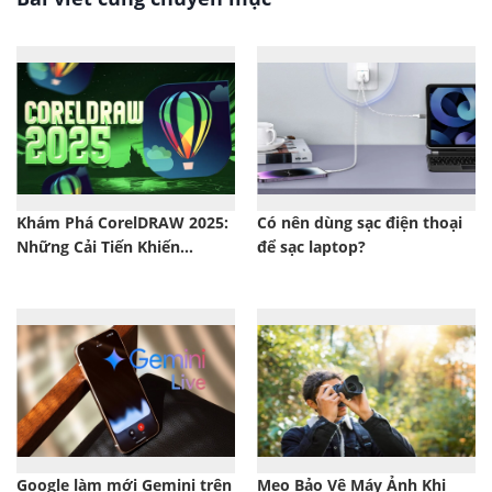
Khám Phá CorelDRAW 2025:
Có nên dùng sạc điện thoại
Những Cải Tiến Khiến
để sạc laptop?
Designer Không Thể Bỏ Lỡ
Google làm mới Gemini trên
Mẹo Bảo Vệ Máy Ảnh Khi