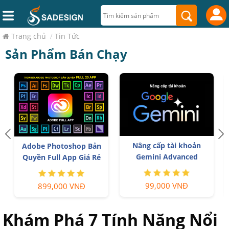
Trang chủ
/
Tin Tức
Sản Phẩm Bán Chạy
Nâng cấp tài khoản
T
Adobe Photoshop Bản
Gemini Advanced
Quyền Full App Giá Rẻ
99,000 VNĐ
899,000 VNĐ
Khám Phá 7 Tính Năng Nổi