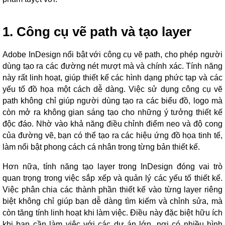
1. Công cụ vẽ path và tạo layer
Adobe InDesign nổi bật với công cụ vẽ path, cho phép người
dùng tạo ra các đường nét mượt mà và chính xác. Tính năng
này rất linh hoạt, giúp thiết kế các hình dạng phức tạp và các
yếu tố đồ họa một cách dễ dàng. Việc sử dụng công cụ vẽ
path không chỉ giúp người dùng tạo ra các biểu đồ, logo mà
còn mở ra không gian sáng tạo cho những ý tưởng thiết kế
độc đáo. Nhờ vào khả năng điều chỉnh điểm neo và độ cong
của đường vẽ, bạn có thể tạo ra các hiệu ứng đồ họa tinh tế,
làm nổi bật phong cách cá nhân trong từng bản thiết kế.
Hơn nữa, tính năng tạo layer trong InDesign đóng vai trò
quan trọng trong việc sắp xếp và quản lý các yếu tố thiết kế.
Việc phân chia các thành phần thiết kế vào từng layer riêng
biệt không chỉ giúp bạn dễ dàng tìm kiếm và chỉnh sửa, mà
còn tăng tính linh hoạt khi làm việc. Điều này đặc biệt hữu ích
khi bạn cần làm việc với các dự án lớn, nơi có nhiều hình