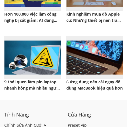
Hơn 100.000 việc làm công
Kinh nghiệm mua đồ Apple
nghệ bị cắt giảm: AI đang
cũ: Những thiết bị nên tránh
thay đổi thị trường lao động
để không mất tiền oan
9 thói quen làm pin laptop
6 ứng dụng nên cài ngay để
nhanh hỏng mà nhiều người
dùng MacBook hiệu quả hơn
vẫn mắc phải
Tính Năng
Cửa Hàng
Chỉnh Sửa Ảnh Cưới A
Preset Vip