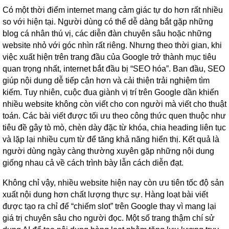
Có một thời điểm internet mang cảm giác tự do hơn rất nhiều
so với hiện tại. Người dùng có thể dễ dàng bắt gặp những
blog cá nhân thú vị, các diễn đàn chuyên sâu hoặc những
website nhỏ với góc nhìn rất riêng. Nhưng theo thời gian, khi
việc xuất hiện trên trang đầu của Google trở thành mục tiêu
quan trọng nhất, internet bắt đầu bị “SEO hóa”. Ban đầu, SEO
giúp nội dung dễ tiếp cận hơn và cải thiện trải nghiệm tìm
kiếm. Tuy nhiên, cuộc đua giành vị trí trên Google dần khiến
nhiều website không còn viết cho con người mà viết cho thuật
toán. Các bài viết được tối ưu theo công thức quen thuộc như
tiêu đề gây tò mò, chèn dày đặc từ khóa, chia heading liên tục
và lặp lại nhiều cụm từ để tăng khả năng hiển thị. Kết quả là
người dùng ngày càng thường xuyên gặp những nội dung
giống nhau cả về cách trình bày lẫn cách diễn đạt.
Không chỉ vậy, nhiều website hiện nay còn ưu tiên tốc độ sản
xuất nội dung hơn chất lượng thực sự. Hàng loạt bài viết
được tạo ra chỉ để “chiếm slot” trên Google thay vì mang lại
giá trị chuyên sâu cho người đọc. Một số trang thậm chí sử