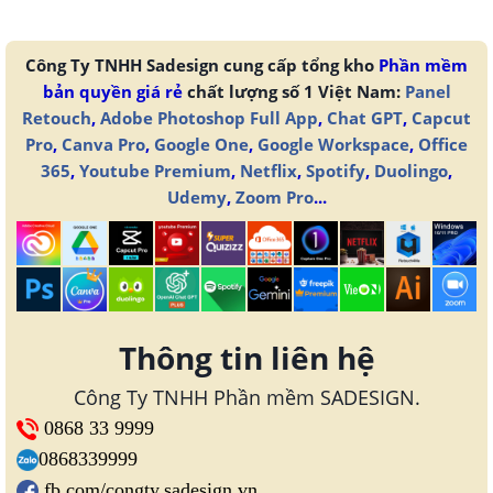
Công Ty TNHH Sadesign cung cấp tổng kho
Phần mềm
bản quyền giá rẻ
chất lượng số 1 Việt Nam:
Panel
Retouch
,
Adobe Photoshop Full App
,
Chat GPT
,
Capcut
Pro
,
Canva Pro
,
Google One
,
Google Workspace
,
Office
365
,
Youtube Premium
,
Netflix
,
Spotify
,
Duolingo
,
Udemy
,
Zoom Pro
...
Thông tin liên hệ
Công Ty TNHH Phần mềm SADESIGN.
0868 33 9999
0868339999
fb.com/congty.sadesign.vn