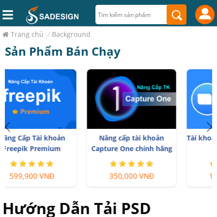
Trang chủ
/
Background
Sản Phẩm Bán Chạy
Nâng cấp tài khoản
Tài khoản Zoom Pro Chính
Capture One chính hãng
Chủ Giá Rẻ
350,000 VNĐ
199,000 VNĐ
Hướng Dẫn Tải PSD