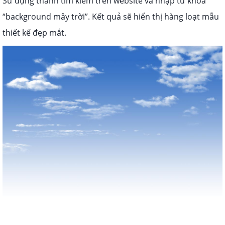
Sử dụng thanh tìm kiếm trên website và nhập từ khóa
“background mây trời”. Kết quả sẽ hiển thị hàng loạt mẫu
thiết kế đẹp mắt.