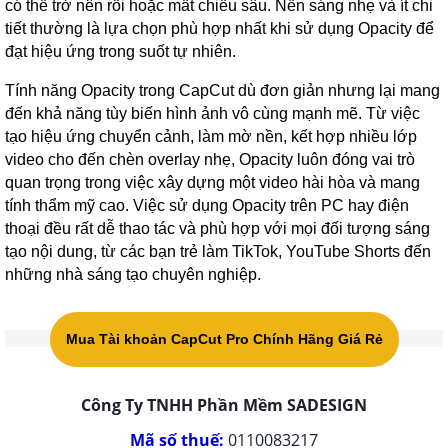
có thể trở nên rối hoặc mất chiều sâu. Nền sáng nhẹ và ít chi
tiết thường là lựa chọn phù hợp nhất khi sử dụng Opacity để
đạt hiệu ứng trong suốt tự nhiên.
Tính năng Opacity trong CapCut dù đơn giản nhưng lại mang
đến khả năng tùy biến hình ảnh vô cùng mạnh mẽ. Từ việc
tạo hiệu ứng chuyển cảnh, làm mờ nền, kết hợp nhiều lớp
video cho đến chèn overlay nhẹ, Opacity luôn đóng vai trò
quan trọng trong việc xây dựng một video hài hòa và mang
tính thẩm mỹ cao. Việc sử dụng Opacity trên PC hay điện
thoại đều rất dễ thao tác và phù hợp với mọi đối tượng sáng
tạo nội dung, từ các bạn trẻ làm TikTok, YouTube Shorts đến
những nhà sáng tạo chuyên nghiệp.
Mua Tài khoản CapCut Pro Chính Hãng Giá Rẻ
Công Ty TNHH Phần Mềm SADESIGN
Mã số thuế:
0110083217