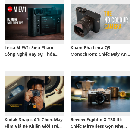
Leica M EV1: Siêu Phẩm
Khám Phá Leica Q3
Công Nghệ Hay Sự Thỏa
Monochrom: Chiếc Máy Ảnh
Hiệp Của Leica?
Đen Trắng Khiến Dân Chơi
Leica “Đứng Ngồi Không
Yên”
Kodak Snapic A1: Chiếc Máy
Review Fujifilm X-T30 III:
Film Giá Rẻ Khiến Giới Trẻ
Chiếc Mirrorless Gọn Nhẹ
“Phát Sốt”
Nhưng Mạnh Đến Bất Ngờ