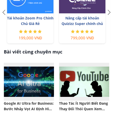
n
Tài khoản Zoom Pro Chính
Nâng cấp tài khoản
Chủ Giá Rẻ
Quizizz Super chính chủ
199,000 VNĐ
799,000 VNĐ
Bài viết cùng chuyên mục
Google AI Ultra for Business:
Thao Tác Ít Người Biết Đang
Bước Nhảy Vọt AI Định Hình
Thay Đổi Thói Quen Xem