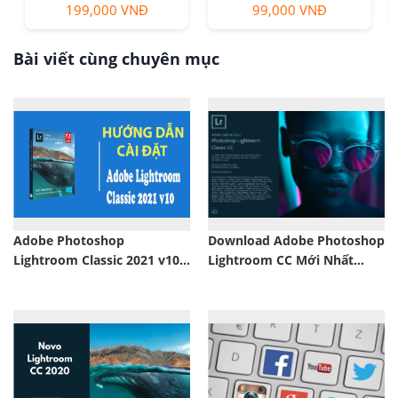
000 VNĐ
199,000 VNĐ
599,900 
Bài viết cùng chuyên mục
Adobe Photoshop
Download Adobe Photoshop
Lightroom Classic 2021 v10.2
Lightroom CC Mới Nhất
Mới Nhất
2018 Full Bản Quyền