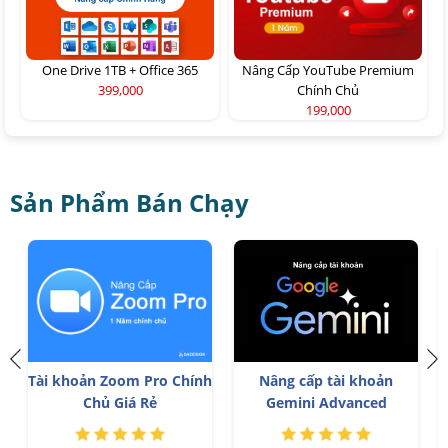
One Drive 1TB + Office 365
Nâng Cấp YouTube Premium
399,000
Chính Chủ
199,000
Sản Phẩm Bán Chạy
p tài khoản
YouTube Premium Nâng
Nâng Cấp Tài
 Advanced
cấp TK Chính Chủ
Freepik Pr