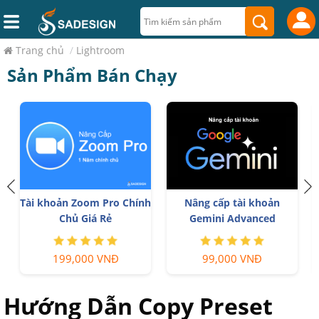
Trang chủ
/
Lightroom
Sản Phẩm Bán Chạy
p tài khoản
YouTube Premium Nâng
Nâng Cấp Tài
 Advanced
cấp TK Chính Chủ
Freepik Pr
000 VNĐ
199,000 VNĐ
599,900 
Hướng Dẫn Copy Preset