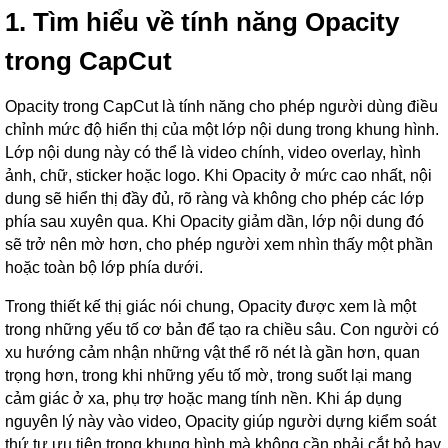
1. Tìm hiểu về tính năng Opacity
trong CapCut
Opacity trong CapCut là tính năng cho phép người dùng điều
chỉnh mức độ hiển thị của một lớp nội dung trong khung hình.
Lớp nội dung này có thể là video chính, video overlay, hình
ảnh, chữ, sticker hoặc logo. Khi Opacity ở mức cao nhất, nội
dung sẽ hiển thị đầy đủ, rõ ràng và không cho phép các lớp
phía sau xuyên qua. Khi Opacity giảm dần, lớp nội dung đó
sẽ trở nên mờ hơn, cho phép người xem nhìn thấy một phần
hoặc toàn bộ lớp phía dưới.
Trong thiết kế thị giác nói chung, Opacity được xem là một
trong những yếu tố cơ bản để tạo ra chiều sâu. Con người có
xu hướng cảm nhận những vật thể rõ nét là gần hơn, quan
trọng hơn, trong khi những yếu tố mờ, trong suốt lại mang
cảm giác ở xa, phụ trợ hoặc mang tính nền. Khi áp dụng
nguyên lý này vào video, Opacity giúp người dựng kiểm soát
thứ tự ưu tiên trong khung hình mà không cần phải cắt bỏ hay