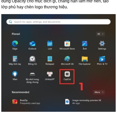
dụng Opacity cho mục đích gì, chẳng hạn làm mờ nền, tạo
lớp phủ hay chèn logo thương hiệu.