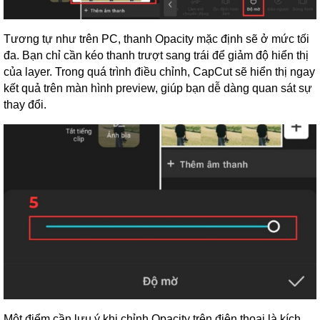
Tương tự như trên PC, thanh Opacity mặc định sẽ ở mức tối
đa. Bạn chỉ cần kéo thanh trượt sang trái để giảm độ hiển thị
của layer. Trong quá trình điều chỉnh, CapCut sẽ hiển thị ngay
kết quả trên màn hình preview, giúp bạn dễ dàng quan sát sự
thay đổi.
Một điểm cần lưu ý khi chỉnh Opacity trên điện thoại là kích