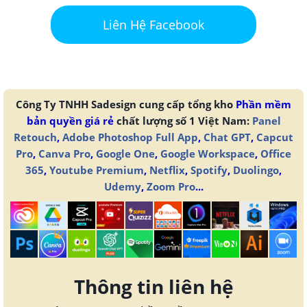
Liên Hệ Facebook
Công Ty TNHH Sadesign cung cấp tổng kho
Phần mềm
bản quyền giá rẻ
chất lượng số 1 Việt Nam:
Panel
Retouch
,
Adobe Photoshop Full App
,
Chat GPT
,
Capcut
Pro
,
Canva Pro
,
Google One
,
Google Workspace
,
Office
365
,
Youtube Premium
,
Netflix
,
Spotify
,
Duolingo
,
Udemy
,
Zoom Pro
...
Thông tin liên hệ