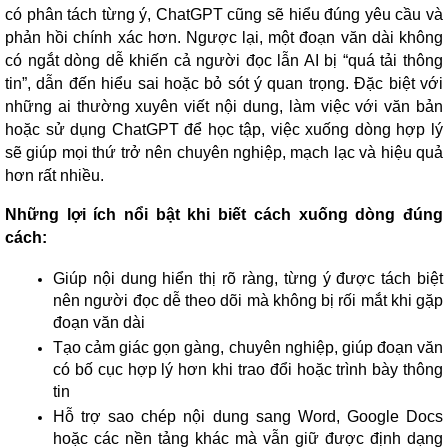
có phân tách từng ý, ChatGPT cũng sẽ hiểu đúng yêu cầu và
phản hồi chính xác hơn. Ngược lại, một đoạn văn dài không
có ngắt dòng dễ khiến cả người đọc lẫn AI bị “quá tải thông
tin”, dẫn đến hiểu sai hoặc bỏ sót ý quan trọng. Đặc biệt với
những ai thường xuyên viết nội dung, làm việc với văn bản
hoặc sử dụng ChatGPT để học tập, việc xuống dòng hợp lý
sẽ giúp mọi thứ trở nên chuyên nghiệp, mạch lạc và hiệu quả
hơn rất nhiều.
Những lợi ích nổi bật khi biết cách xuống dòng đúng
cách:
Giúp nội dung hiển thị rõ ràng, từng ý được tách biệt
nên người đọc dễ theo dõi mà không bị rối mắt khi gặp
đoạn văn dài
Tạo cảm giác gọn gàng, chuyên nghiệp, giúp đoạn văn
có bố cục hợp lý hơn khi trao đổi hoặc trình bày thông
tin
Hỗ trợ sao chép nội dung sang Word, Google Docs
hoặc các nền tảng khác mà vẫn giữ được định dạng