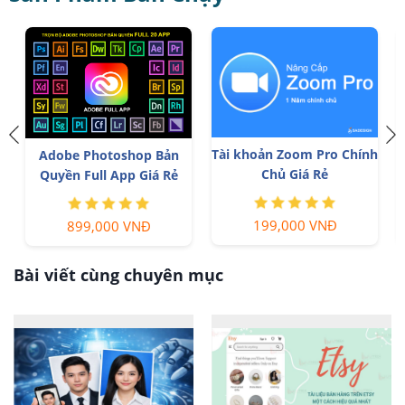
Tài khoản Zoom Pro Chính
p
Adobe Photoshop Bản
Chủ Giá Rẻ
Quyền Full App Giá Rẻ
199,000 VNĐ
899,000 VNĐ
Bài viết cùng chuyên mục