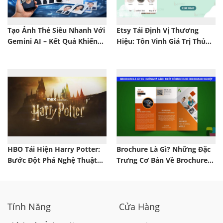
Tạo Ảnh Thẻ Siêu Nhanh Với
Etsy Tái Định Vị Thương
Gemini AI – Kết Quả Khiến
Hiệu: Tôn Vinh Giá Trị Thủ
Bạn Bất Ngờ
Công Và Sáng Tạo Độc Đáo
HBO Tái Hiện Harry Potter:
Brochure Là Gì? Những Đặc
Bước Đột Phá Nghệ Thuật
Trưng Cơ Bản Về Brochure
Trong Việc Làm Sống Lại
Trong Marketing
Một Biểu Tượng Văn Hóa
Tính Năng
Cửa Hàng