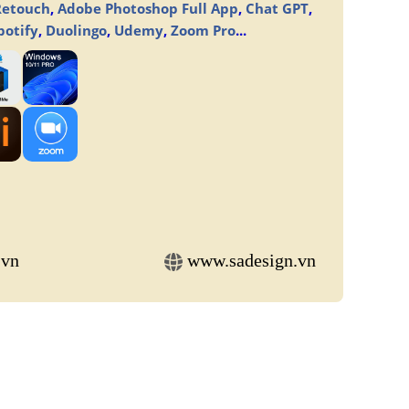
Retouch
,
Adobe Photoshop Full App
,
Chat GPT
,
potify
,
Duolingo
,
Udemy
,
Zoom Pro
...
.vn
www.sadesign.vn