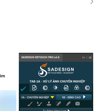
oản ChatGPT Plus (GPT-4)
Nâng cấp Office 365 Chín
199,000 VNĐ
399,000 VNĐ
mềm