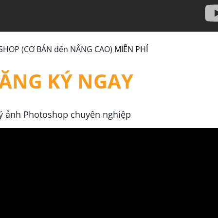
HOP (CƠ BẢN đến NÂNG CAO)
MIỄN PHÍ
ĂNG KÝ NGAY
lý ảnh Photoshop chuyên nghiệp