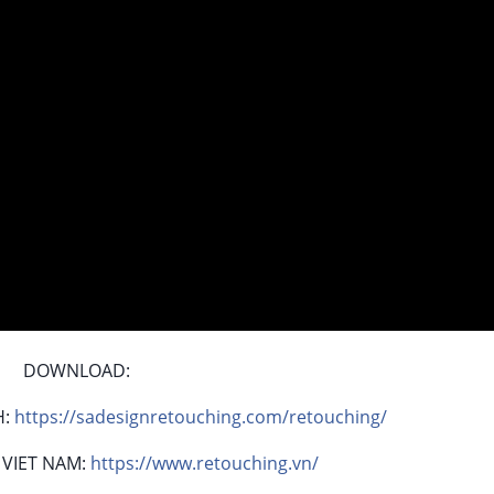
DOWNLOAD:
H:
https://sadesignretouching.com/retouching/
 VIET NAM:
https://www.retouching.vn/