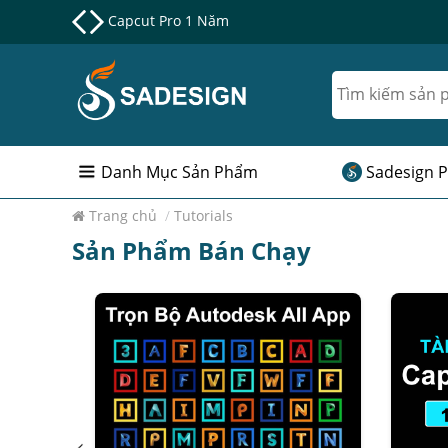
Nâng cấp Google One chính chủ Giá Siêu Rẻ
Danh Mục Sản Phẩm
Sadesign P
Trang chủ
/
Tutorials
Sản Phẩm Bán Chạy