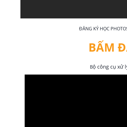
ĐĂNG KÝ HỌC PHOTOS
BẤM Đ
ộ công cụ xử 
B