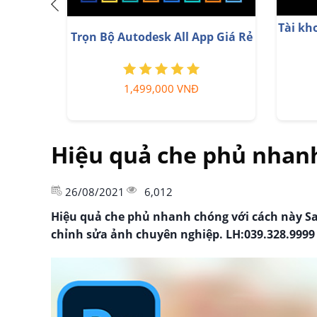
g cấp tài khoản Gemini
Tài khoản Zoom Pro Chí
Advanced
Giá Rẻ
99,000 VNĐ
199,000 VNĐ
Hiệu quả che phủ nhanh
26/08/2021
6,012
Hiệu quả che phủ nhanh chóng với cách này S
chỉnh sửa ảnh chuyên nghiệp. LH:039.328.9999