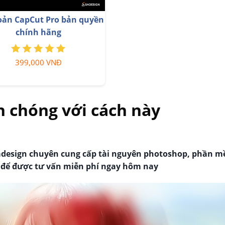
nh Chủ
Nâng cấp Duolingo Super
Tài Kh
299,000 VNĐ
 chóng với cách này
adesign chuyên cung cấp tài nguyên photoshop, phần 
 để được tư vấn miễn phí ngay hôm nay