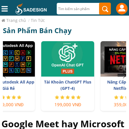
Trang chủ
/
Tin Tức
Sản Phẩm Bán Chạy
Nâng Cấp Tài Khoản
Key Windows 10/11 Pro
Netflix Giá Rẻ
bản quyền
359,000 VNĐ
599,000 VNĐ
Google Meet hay Microsoft