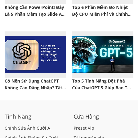
Không Cần PowerPoint! Đây
Top 6 Phần Mềm Đo Nhiệt
Là 5 Phần Mềm Tạo Slide AI
Độ CPU Miễn Phí Và Chính
Chuyên Nghiệp Nhất 2025
Xác Nhất 2025
Có Nên Sử Dụng ChatGPT
Top 5 Tính Năng Đột Phá
Không Cần Đăng Nhập? Tất
Của ChatGPT 5 Giúp Bạn Tối
Tần Tật Bạn Cần Biết
Ưu Công Việc & Học Tập
Tính Năng
Cửa Hàng
Chỉnh Sửa Ảnh Cưới A
Preset Vip
Chỉnh Ảnh Phóng Sự Cưới
Tài nguyên Vip