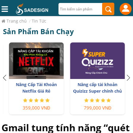
Trang chủ
/
Tin Tức
Sản Phẩm Bán Chạy
n
Nâng Cấp Tài Khoản
Nâng cấp tài khoản
Netflix Giá Rẻ
Quizizz Super chính chủ
359,000 VNĐ
799,000 VNĐ
Gmail tung tính năng “quét