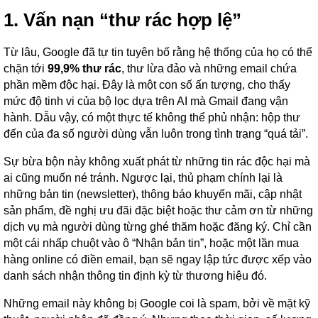
1. Vấn
nạn
“thư rác hợp lệ”
Từ lâu, Google đã tự tin tuyên bố rằng hệ thống của họ có thể
chặn tới
99,9% thư rác
, thư lừa đảo và những email chứa
phần mềm độc hại. Đây là một con số ấn tượng, cho thấy
mức độ tinh vi của bộ lọc dựa trên AI mà Gmail đang vận
hành. Dẫu vậy, có một thực tế không thể phủ nhận: hộp thư
đến của đa số người dùng vẫn luôn trong tình trạng “quá tải”.
Sự bừa bộn này không xuất phát từ những tin rác độc hại mà
ai cũng muốn né tránh. Ngược lại, thủ phạm chính lại là
những bản tin (newsletter), thông báo khuyến mãi, cập nhật
sản phẩm, đề nghị ưu đãi đặc biệt hoặc thư cảm ơn từ những
dịch vụ mà người dùng từng ghé thăm hoặc đăng ký. Chỉ cần
một cái nhấp chuột vào ô “Nhận bản tin”, hoặc một lần mua
hàng online có điền email, bạn sẽ ngay lập tức được xếp vào
danh sách nhận thông tin định kỳ từ thương hiệu đó.
Những email này không bị Google coi là spam, bởi về mặt kỹ