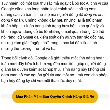
Tuy nhiên, có một loại thư rác mà ngay cả bộ lọc AI tinh vi của
Google cũng khó lòng phân loại chính xác: những email
quảng cáo và bản tin hợp lệ mà người dùng
đã từng vô tình
đồng ý nhận
. Chúng không gây hại, nhưng lại là thủ phạm
khiến hộp thư luôn trong tình trạng bừa bộn, khó quản lý và
khiến người dùng dễ bỏ lỡ những email quan trọng. Có thể
nói rằng, dù Gmail đã kiểm soát đến 99,9% thư rác độc hại,
nhưng cảm giác “ngộp thở” trong Inbox lại đến từ chính
những thứ tưởng như rất vô hại.
Trong bối cảnh đó, Google đã giới thiệu một tính năng hoàn
toàn mới đầy hữu ích, hướng đến mục tiêu giúp người dùng
giành lại quyền kiểm soát hộp thư. Tính năng này không chỉ
gom toàn bộ các nguồn gửi tin vào một nơi, mà còn cho phép
bạn hủy đăng ký chỉ với một thao tác duy nhất.
Mua Phần Mềm Bản Quyền Chính Hãng Giá Rẻ