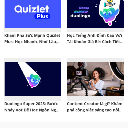
Khám Phá Sức Mạnh Quizlet
Học Tiếng Anh Đỉnh Cao Với
Plus: Học Nhanh, Nhớ Lâu,
Tài Khoản Giá Rẻ: Cách Tiết
Hiệu Quả Bền Vững
Kiệm 50% Chi Phí Học Tập
Duolingo Super 2025: Bước
Content Creator là gì? Khám
Nhảy Vọt Để Học Ngôn Ngữ
phá công việc sáng tạo nội
Nhanh Gấp 3 Lần
dung hiện đại