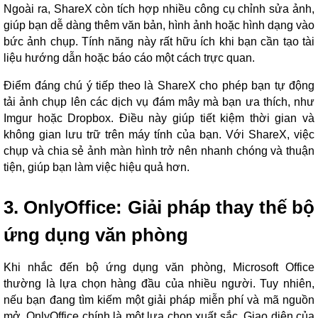
Ngoài ra, ShareX còn tích hợp nhiều công cụ chỉnh sửa ảnh,
giúp bạn dễ dàng thêm văn bản, hình ảnh hoặc hình dạng vào
bức ảnh chụp. Tính năng này rất hữu ích khi bạn cần tạo tài
liệu hướng dẫn hoặc báo cáo một cách trực quan.
Điểm đáng chú ý tiếp theo là ShareX cho phép bạn tự động
tải ảnh chụp lên các dịch vụ đám mây mà bạn ưa thích, như
Imgur hoặc Dropbox. Điều này giúp tiết kiệm thời gian và
không gian lưu trữ trên máy tính của bạn. Với ShareX, việc
chụp và chia sẻ ảnh màn hình trở nên nhanh chóng và thuận
tiện, giúp bạn làm việc hiệu quả hơn.
3. OnlyOffice: Giải pháp thay thế bộ
ứng dụng văn phòng
Khi nhắc đến bộ ứng dụng văn phòng, Microsoft Office
thường là lựa chọn hàng đầu của nhiều người. Tuy nhiên,
nếu bạn đang tìm kiếm một giải pháp miễn phí và mã nguồn
mở, OnlyOffice chính là một lựa chọn xuất sắc. Giao diện của