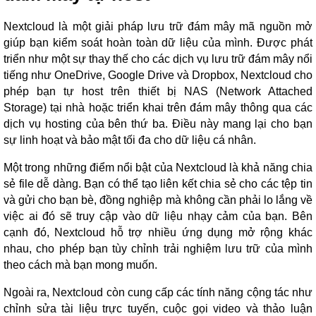
Nextcloud là một giải pháp lưu trữ đám mây mã nguồn mở
giúp bạn kiểm soát hoàn toàn dữ liệu của mình. Được phát
triển như một sự thay thế cho các dịch vụ lưu trữ đám mây nổi
tiếng như OneDrive, Google Drive và Dropbox, Nextcloud cho
phép bạn tự host trên thiết bị NAS (Network Attached
Storage) tại nhà hoặc triển khai trên đám mây thông qua các
dịch vụ hosting của bên thứ ba. Điều này mang lại cho bạn
sự linh hoạt và bảo mật tối đa cho dữ liệu cá nhân.
Một trong những điểm nổi bật của Nextcloud là khả năng chia
sẻ file dễ dàng. Bạn có thể tạo liên kết chia sẻ cho các tệp tin
và gửi cho bạn bè, đồng nghiệp mà không cần phải lo lắng về
việc ai đó sẽ truy cập vào dữ liệu nhạy cảm của bạn. Bên
cạnh đó, Nextcloud hỗ trợ nhiều ứng dụng mở rộng khác
nhau, cho phép bạn tùy chỉnh trải nghiệm lưu trữ của mình
theo cách mà bạn mong muốn.
Ngoài ra, Nextcloud còn cung cấp các tính năng cộng tác như
chỉnh sửa tài liệu trực tuyến, cuộc gọi video và thảo luận