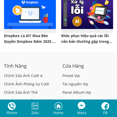
Dropbox Là Gì? Mua Bản
Khắc phục hiệu quả các lỗi
Quyền Dropbox Năm 2025 Ở
văn bản thường gặp trong
Đâu?
Adobe Illustrator
Tính Năng
Cửa Hàng
Chỉnh Sửa Ảnh Cưới A
Preset Vip
Chỉnh Ảnh Phóng Sự Cưới
Tài nguyên Vip
Chỉnh Sửa Ảnh Thẻ
Panel Album Vip
Preset & Màu Sắc
Canva Pro
Chỉnh Sửa Hàng Loạt
Capcut Pro
Phone
Zalo
Home
Mess
FB