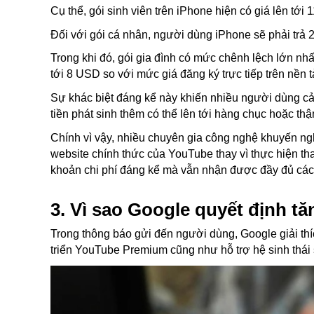
Cụ thể, gói sinh viên trên iPhone hiện có giá lên tớ
Đối với gói cá nhân, người dùng iPhone sẽ phải trả
Trong khi đó, gói gia đình có mức chênh lệch lớn n
tới 8 USD so với mức giá đăng ký trực tiếp trên nền 
Sự khác biệt đáng kể này khiến nhiều người dùng cả
tiền phát sinh thêm có thể lên tới hàng chục hoặc th
Chính vì vậy, nhiều chuyên gia công nghệ khuyến n
website chính thức của YouTube thay vì thực hiện tha
khoản chi phí đáng kể mà vẫn nhận được đầy đủ các 
3. Vì sao Google quyết định tă
Trong thông báo gửi đến người dùng, Google giải thích
triển YouTube Premium cũng như hỗ trợ hệ sinh thái 