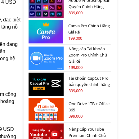
Adobe Photoshop Bản
ến 4 USD
Quyền Chính Hãng
899,000
 đặc biệt
Canva Pro Chính Hãng
a tăng nỗ
Giá Rẻ
199,000
iên đang
Nâng cấp Tài khoản
rên
Zoom Pro Chính Chủ
rong hệ
Giá Rẻ
199,000
Tài khoản CapCut Pro
bản quyền chính hãng
399,000
iểm công
 khoảng
One Drive 1TB + Office
365
399,000
Nâng Cấp YouTube
99 USD
Premium Chính Chủ
 thường