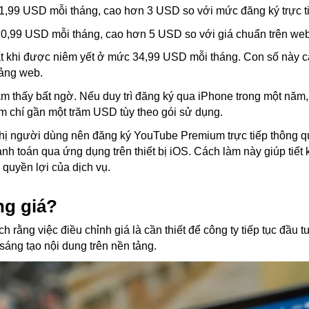
i 11,99 USD mỗi tháng, cao hơn 3 USD so với mức đăng ký trực t
 20,99 USD mỗi tháng, cao hơn 5 USD so với giá chuẩn trên web
hất khi được niêm yết ở mức 34,99 USD mỗi tháng. Con số này 
tảng web.
m thấy bất ngờ. Nếu duy trì đăng ký qua iPhone trong một năm
ậm chí gần một trăm USD tùy theo gói sử dụng.
ghị người dùng nên đăng ký YouTube Premium trực tiếp thông q
nh toán qua ứng dụng trên thiết bị iOS. Cách làm này giúp tiết
quyền lợi của dịch vụ.
ng giá?
 rằng việc điều chỉnh giá là cần thiết để công ty tiếp tục đầu t
sáng tạo nội dung trên nền tảng.