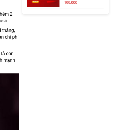
199,000
thêm 2
usic.
i tháng,
n chi phí
 là con
anh mạnh