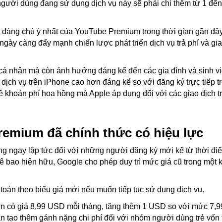
u người dùng đang sử dụng dịch vụ này sẽ phải chi thêm từ 1 đ
 đáng chú ý nhất của YouTube Premium trong thời gian gần đây,
 ngày càng đẩy mạnh chiến lược phát triển dịch vụ trả phí và gi
 cá nhân mà còn ảnh hưởng đáng kể đến các gia đình và sinh v
 dịch vụ trên iPhone cao hơn đáng kể so với đăng ký trực tiếp t
về khoản phí hoa hồng mà Apple áp dụng đối với các giao dịch t
remium đã chính thức có hiệu lực
ng ngay lập tức đối với những người đăng ký mới kể từ thời đ
huê bao hiện hữu, Google cho phép duy trì mức giá cũ trong một
 toán theo biểu giá mới nếu muốn tiếp tục sử dụng dịch vụ.
ện có giá 8,99 USD mỗi tháng, tăng thêm 1 USD so với mức 7,
n tạo thêm gánh nặng chi phí đối với nhóm người dùng trẻ vốn