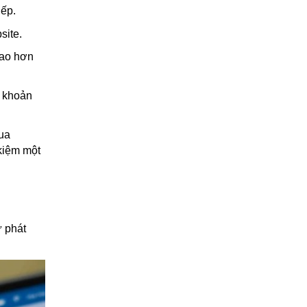
iếp.
site.
cao hơn
, khoản
ua
 kiệm một
ư phát