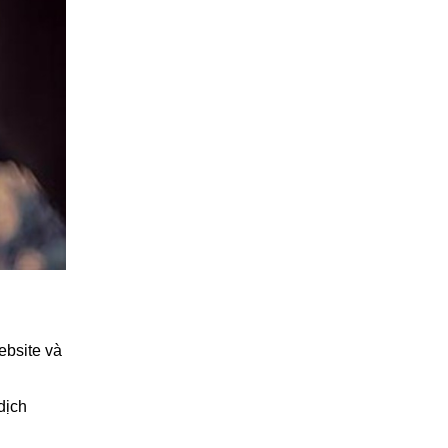
ebsite và
dịch