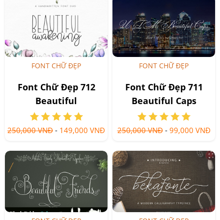
FONT CHỮ ĐẸP
FONT CHỮ ĐẸP
Font Chữ Đẹp 712
Font Chữ Đẹp 711
Beautiful
Beautiful Caps
Awakening Script
250,000 VNĐ
-
149,000 VNĐ
250,000 VNĐ
-
99,000 VNĐ