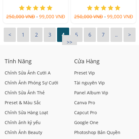
contrast
250,000 VNĐ
-
99,000 VNĐ
250,000 VNĐ
-
99,000 VNĐ
<
1
2
3
4
5
6
7
..
>
>>
Tính Năng
Cửa Hàng
Chỉnh Sửa Ảnh Cưới A
Preset Vip
Chỉnh Ảnh Phóng Sự Cưới
Tài nguyên Vip
Chỉnh Sửa Ảnh Thẻ
Panel Album Vip
Preset & Màu Sắc
Canva Pro
Chỉnh Sửa Hàng Loạt
Capcut Pro
Chỉnh ảnh kỷ yếu
Google One
Chỉnh Ảnh Beauty
Photoshop Bản Quyền