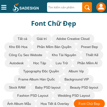
Font Chữ Đẹp
Tất cả
Giải trí
Adobe Creative Cloud
Kho Đồ Họa
Phần Mềm Bản Quyền
Preset Đẹp
Công Cụ Seo Website
Kho Tài Nguyên
Thiết Kế
Autodesk
Học Tập
Lưu Trữ
Phần Mềm AI
Typography Độc Quyền
Album Vip
Frame Album Hàn Quốc
Background VIP
Stock RAW
Baby PSD layout
Beauty PSD layout
Fashion PSD Layout
Wedding PSD Layout
Ảnh Album Mẫu
Họa Tiết & Overlay
Font Chữ Đẹp