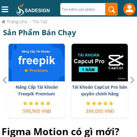
Trang chủ
/
Tin Tức
Sản Phẩm Bán Chạy
Nâng Cấp Tài khoản
Tài khoản CapCut Pro bản
Freepik Premium
quyền chính hãng
599,900 VNĐ
399,000 VNĐ
Figma Motion có gì mới?