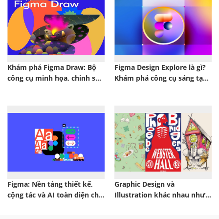
Khám phá Figma Draw: Bộ
Figma Design Explore là gì?
công cụ minh họa, chỉnh sửa
Khám phá công cụ sáng tạo
vector và hiệu ứng đồ họa
toàn diện dành cho người
hiện đại
tư duy trực quan
Figma: Nền tảng thiết kế,
Graphic Design và
cộng tác và AI toàn diện cho
Illustration khác nhau như
doanh nghiệp hiện đại
thế nào? So sánh chi tiết từ
A-Z