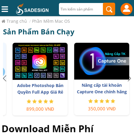
Trang chủ
/
Phần Mềm Mac OS
Sản Phẩm Bán Chạy
Nâng cấp tài khoản
Adobe Photoshop Bản
Capture One chính hãng
Quyền Full App Giá Rẻ
350,000 VNĐ
899,000 VNĐ
Download Miễn Phí