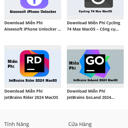
Download Miễn Phí
Download Miễn Phí Cycling
Aiseesoft iPhone Unlocker –
74 Max MacOS – Công cụ
Hỗ trợ Unlock passcode iOS
hiệu chỉnh âm thanh chuyên
dụng
Download Miễn Phí
Download Miễn Phí
JetBrains Rider 2024 MacOS
JetBrains GoLand 2024
MacOS – IDE mới cho phát
triển Go
Tính Năng
Cửa Hàng