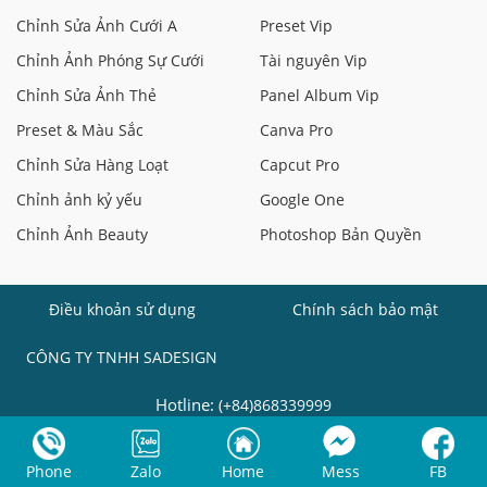
Chỉnh Sửa Ảnh Cưới A
Preset Vip
Chỉnh Ảnh Phóng Sự Cưới
Tài nguyên Vip
Chỉnh Sửa Ảnh Thẻ
Panel Album Vip
Preset & Màu Sắc
Canva Pro
Chỉnh Sửa Hàng Loạt
Capcut Pro
Chỉnh ảnh kỷ yếu
Google One
Chỉnh Ảnh Beauty
Photoshop Bản Quyền
Điều khoản sử dụng
Chính sách bảo mật
CÔNG TY TNHH SADESIGN
Hotline:
(+84)868339999
Phone
Zalo
Home
Mess
FB