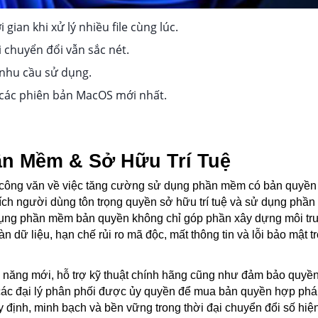
gian khi xử lý nhiều file cùng lúc.
 chuyển đổi vẫn sắc nét.
 nhu cầu sử dụng.
 các phiên bản MacOS mới nhất.
ần Mềm & Sở Hữu Trí Tuệ
ông văn về việc tăng cường sử dụng phần mềm có bản quyền 
ích người dùng tôn trọng quyền sở hữu trí tuệ và sử dụng phầ
ử dụng phần mềm bản quyền không chỉ góp phần xây dựng môi t
dữ liệu, hạn chế rủi ro mã độc, mất thông tin và lỗi bảo mật t
h năng mới, hỗ trợ kỹ thuật chính hãng cũng như đảm bảo quyền 
c các đại lý phân phối được ủy quyền để mua bản quyền hợp ph
 định, minh bạch và bền vững trong thời đại chuyển đổi số hiện