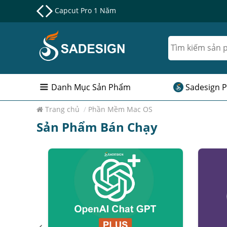
Nâng cấp Google One chính chủ Giá Siêu Rẻ
Danh Mục Sản Phẩm
Sadesign P
Trang chủ
/
Phần Mềm Mac OS
Sản Phẩm Bán Chạy