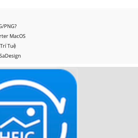
PG/PNG?
erter MacOS
Trí Tuệ
 SaDesign