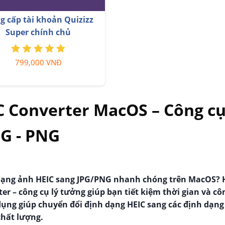
be Premium Nâng cấp TK
Nâng cấp Coursera PLus
Chính Chủ
chủ
199,000 VNĐ
399,000 VNĐ
 Converter MacOS – Công c
PG - PNG
 dạng ảnh HEIC sang JPG/PNG nhanh chóng trên MacOS? 
 – công cụ lý tưởng giúp bạn tiết kiệm thời gian và cô
ụng giúp chuyển đổi định dạng HEIC sang các định dạng
hất lượng.