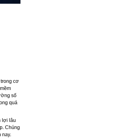
trong cơ
n mềm
rường số
rong quá
lợi lâu
áp. Chúng
 nay.