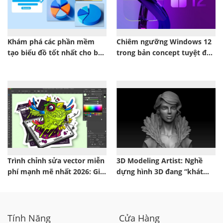
Khám phá các phần mềm
Chiêm ngưỡng Windows 12
tạo biểu đồ tốt nhất cho báo
trong bản concept tuyệt đẹp
cáo và thuyết trình
khiến ai cũng mong chờ
Trình chỉnh sửa vector miễn
3D Modeling Artist: Nghề
phí mạnh mẽ nhất 2026: Giải
dựng hình 3D đang “khát
pháp thay thế Illustrator
nhân lực” trong ngành VFX
và Game
Tính Năng
Cửa Hàng