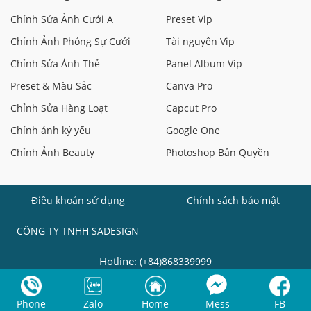
Chỉnh Sửa Ảnh Cưới A
Preset Vip
Chỉnh Ảnh Phóng Sự Cưới
Tài nguyên Vip
Chỉnh Sửa Ảnh Thẻ
Panel Album Vip
Preset & Màu Sắc
Canva Pro
Chỉnh Sửa Hàng Loạt
Capcut Pro
Chỉnh ảnh kỷ yếu
Google One
Chỉnh Ảnh Beauty
Photoshop Bản Quyền
Điều khoản sử dụng
Chính sách bảo mật
CÔNG TY TNHH SADESIGN
Hotline:
(+84)868339999
Phone
Zalo
Home
Mess
FB