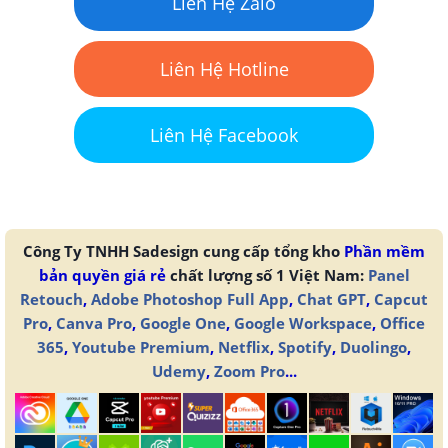
Liên Hệ Zalo
Liên Hệ Hotline
Liên Hệ Facebook
Công Ty TNHH Sadesign cung cấp tổng kho
Phần mềm
bản quyền giá rẻ
chất lượng số 1 Việt Nam:
Panel
Retouch
,
Adobe Photoshop Full App
,
Chat GPT
,
Capcut
Pro
,
Canva Pro
,
Google One
,
Google Workspace
,
Office
365
,
Youtube Premium
,
Netflix
,
Spotify
,
Duolingo
,
Udemy
,
Zoom Pro
...