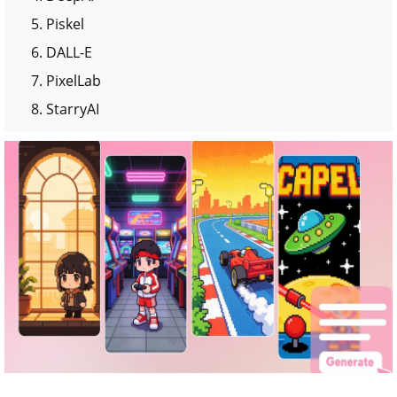
5. Piskel
6. DALL-E
7. PixelLab
8. StarryAI