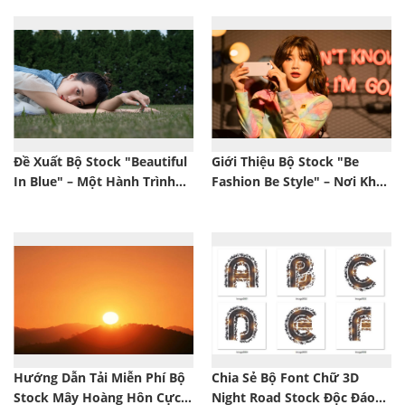
Đề Xuất Bộ Stock "Beautiful
Giới Thiệu Bộ Stock "Be
In Blue" – Một Hành Trình
Fashion Be Style" – Nơi Khơi
Khám Phá Màu Sắc Cực Đỉnh
Dậy Phong Cách Và Sự Tự
Tin
Hướng Dẫn Tải Miễn Phí Bộ
Chia Sẻ Bộ Font Chữ 3D
Stock Mây Hoàng Hôn Cực
Night Road Stock Độc Đáo