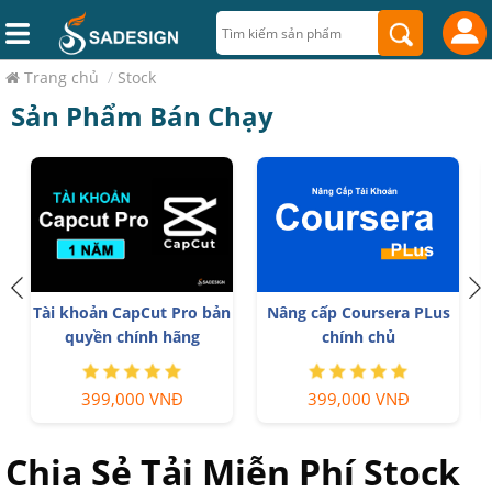
Trang chủ
/
Stock
Sản Phẩm Bán Chạy
Nâng Cấp Tài khoản
Tài Khoản ChatGPT Plus
Freepik Premium
(GPT-4)
599,900 VNĐ
199,000 VNĐ
Chia Sẻ Tải Miễn Phí Stock