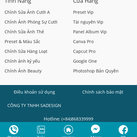
Tính Năng
Cửa Hàng
Chỉnh Sửa Ảnh Cưới A
Preset Vip
Chỉnh Ảnh Phóng Sự Cưới
Tài nguyên Vip
Chỉnh Sửa Ảnh Thẻ
Panel Album Vip
Preset & Màu Sắc
Canva Pro
Chỉnh Sửa Hàng Loạt
Capcut Pro
Chỉnh ảnh kỷ yếu
Google One
Chỉnh Ảnh Beauty
Photoshop Bản Quyền
Điều khoản sử dụng
Chính sách bảo mật
CÔNG TY TNHH SADESIGN
Hotline:
(+84)868339999