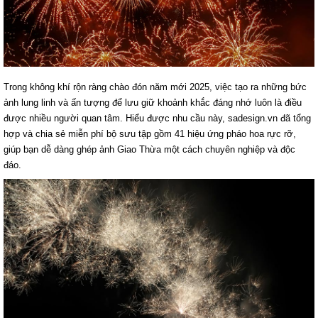
Trong không khí rộn ràng chào đón năm mới 2025, việc tạo ra những bức
ảnh lung linh và ấn tượng để lưu giữ khoảnh khắc đáng nhớ luôn là điều
được nhiều người quan tâm. Hiểu được nhu cầu này, sadesign.vn đã tổng
hợp và chia sẻ miễn phí bộ sưu tập gồm 41 hiệu ứng pháo hoa rực rỡ,
giúp bạn dễ dàng ghép ảnh Giao Thừa một cách chuyên nghiệp và độc
đáo.