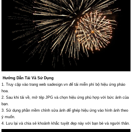
Hướng Dẫn Tải Và Sử Dụng
1. Truy cập vào trang web sadesign.vn để tải miễn phí bộ hiệu ứng pháo
hoa.
2. Sau khi tải về, mở tệp JPG và chọn hiệu ứng phù hợp với bức ảnh của
bạn.
3. Sử dụng phần mềm chỉnh sửa ảnh để ghép hiệu ứng vào hình ảnh theo
ý muốn.
4. Lưu lại và chia sẻ khoảnh khắc tuyệt đẹp này với bạn bè và người thân.