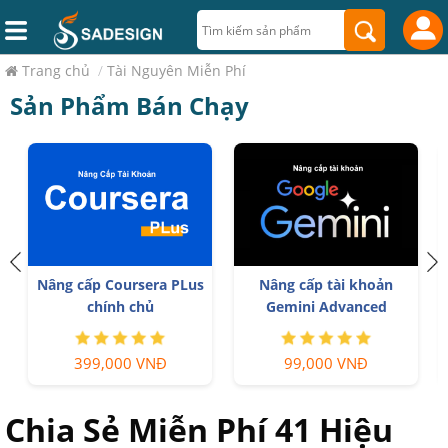
Trang chủ
/
Tài Nguyên Miễn Phí
Sản Phẩm Bán Chạy
Nâng cấp Coursera PLus
Nâng cấp tài khoản
chính chủ
Gemini Advanced
399,000 VNĐ
99,000 VNĐ
Chia Sẻ Miễn Phí 41 Hiệu