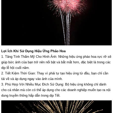
Lợi Ích Khi Sử Dụng Hiệu Ứng Pháo Hoa
1. Tăng Tính Thẩm Mỹ Cho Hình Ảnh: Những hiệu ứng pháo hoa rực rỡ sẽ
giúp bức ảnh của bạn trở nên nổi bật và bắt mắt hơn, đặc biệt là trong các
dịp lễ hội cuối năm.
2. Tiết Kiệm Thời Gian: Thay vì phải tự tạo hiệu ứng từ đầu, bạn chỉ cần
tải về và áp dụng ngay vào ảnh của mình.
3. Phù Hợp Với Nhiều Mục Đích Sử Dụng: Bộ hiệu ứng không chỉ dành
cho cá nhân mà còn có thể áp dụng cho các doanh nghiệp muốn tạo ra nội
dung truyền thông hấp dẫn trong dịp Tết.