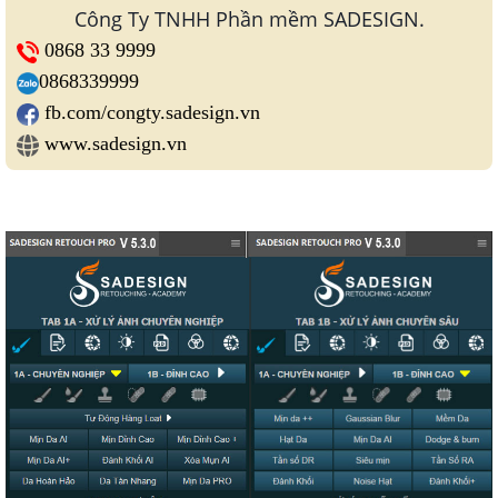
Công Ty TNHH Phần mềm SADESIGN.
0868 33 9999
0868339999
fb.com/congty.sadesign.vn
www.sadesign.vn